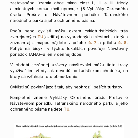
zastavaného územia obce mimo ciest I., II. a III. triedy
a miestnych komunikácií upravuje §5 Vyhlášky Okresného
úradu Prešov o Návštevnom poriadku Tatranského
národného parku a jeho ochranného pásma.
Podľa neho cyklisti môžu okrem cykloturistických trás
zverejnených
TU
jazdiť aj na vyhradených miestach, ktorých
zoznam aj s mapou nájdete v prílohe
č. 7
a prílohu
č. 8
.
Pohyb na bicykli v týchto lokalitách povoľuje Návštevný
poriadok TANAP-u len v dennej dobe.
V období sezónnej uzávery návštevníci môžu tieto trasy
využívať len vtedy, ak nevedú po turistickom chodníku, na
ktorý sa vzťahuje toto obmedzenie.
Cyklisti sú povinní jazdiť tak, aby neohrozili peších turistov.
Kompletné znenie Vyhlášky Okresného úradu Prešov o
Návštevnom poriadku Tatranského národného parku a jeho
ochranného pásma nájdete
TU
.