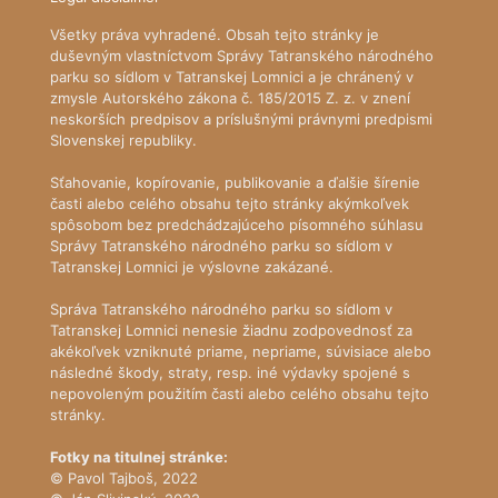
Všetky práva vyhradené. Obsah tejto stránky je
duševným vlastníctvom Správy Tatranského národného
parku so sídlom v Tatranskej Lomnici a je chránený v
zmysle Autorského zákona č. 185/2015 Z. z. v znení
neskorších predpisov a príslušnými právnymi predpismi
Slovenskej republiky.
Sťahovanie, kopírovanie, publikovanie a ďalšie šírenie
časti alebo celého obsahu tejto stránky akýmkoľvek
spôsobom bez predchádzajúceho písomného súhlasu
Správy Tatranského národného parku so sídlom v
Tatranskej Lomnici je výslovne zakázané.
Správa Tatranského národného parku so sídlom v
Tatranskej Lomnici nenesie žiadnu zodpovednosť za
akékoľvek vzniknuté priame, nepriame, súvisiace alebo
následné škody, straty, resp. iné výdavky spojené s
nepovoleným použitím časti alebo celého obsahu tejto
stránky.
Fotky na titulnej stránke:
© Pavol Tajboš, 2022