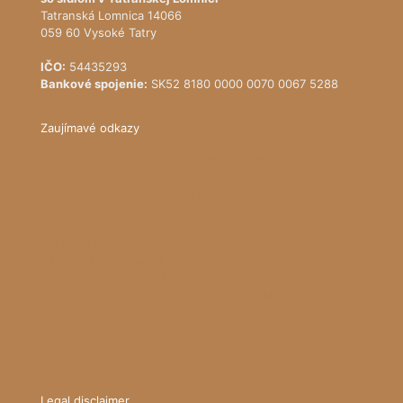
Tatranská Lomnica 14066
059 60 Vysoké Tatry
IČO:
54435293
Bankové spojenie:
SK52 8180 0000 0070 0067 5288
Zaujímavé odkazy
Ministerstvo životného prostredia Slovenskej republiky
Štátna ochrana prírody SR
Register ponúkaného majetku štátu
NATURA 2000
Správa slovenských jaskýň
pralesy.sk
Turistická mapa (www.mapy.cz)
Horská záchranná služba
Predpoveď počasia - Model ALADIN SHMÚ
iRadar - aktuálna poloha zrážok
KUKAJ.SK - živé prenosy z prírody
Legal disclaimer