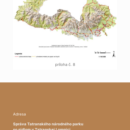
príloha č. 8
Adresa
Správa Tatranského národného parku
so sídlom v Tatranskej Lomnici