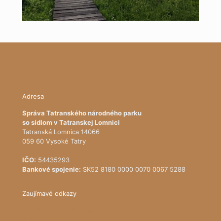
Adresa
Správa Tatranského národného parku
so sídlom v Tatranskej Lomnici
Tatranská Lomnica 14066
059 60 Vysoké Tatry
IČO:
54435293
Bankové spojenie:
SK52 8180 0000 0070 0067 5288
Zaujímavé odkazy
Ministerstvo životného prostredia Slovenskej republiky
Štátna ochrana prírody SR