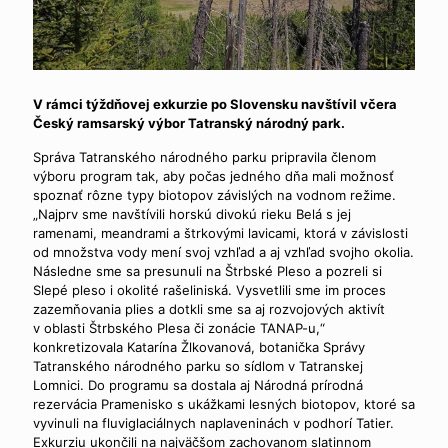
V rámci týždňovej exkurzie po Slovensku navštívil včera
Český ramsarský výbor Tatranský národný park.
Správa Tatranského národného parku pripravila členom
výboru program tak, aby počas jedného dňa mali možnosť
spoznať rôzne typy biotopov závislých na vodnom režime.
„Najprv sme navštívili horskú divokú rieku Belá s jej
ramenami, meandrami a štrkovými lavicami, ktorá v závislosti
od množstva vody mení svoj vzhľad a aj vzhľad svojho okolia.
Následne sme sa presunuli na Štrbské Pleso a pozreli si
Slepé pleso i okolité rašeliniská. Vysvetlili sme im proces
zazemňovania plies a dotkli sme sa aj rozvojových aktivít
v oblasti Štrbského Plesa či zonácie TANAP-u,“
konkretizovala Katarína Žlkovanová, botanička Správy
Tatranského národného parku so sídlom v Tatranskej
Lomnici. Do programu sa dostala aj Národná prírodná
rezervácia Pramenisko s ukážkami lesných biotopov, ktoré sa
vyvinuli na fluviglaciálnych naplaveninách v podhorí Tatier.
Exkurziu ukončili na najväčšom zachovanom slatinnom