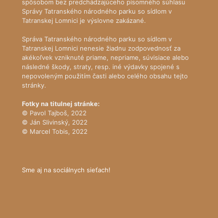
spôsobom bez predchádzajúceho písomného súhlasu
Správy Tatranského národného parku so sídlom v
Tatranskej Lomnici je výslovne zakázané.
Správa Tatranského národného parku so sídlom v
Tatranskej Lomnici nenesie žiadnu zodpovednosť za
akékoľvek vzniknuté priame, nepriame, súvisiace alebo
následné škody, straty, resp. iné výdavky spojené s
nepovoleným použitím časti alebo celého obsahu tejto
stránky.
Fotky na titulnej stránke:
© Pavol Tajboš, 2022
© Ján Slivinský, 2022
© Marcel Tobis, 2022
Sme aj na sociálnych sieťach!