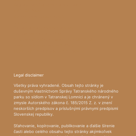
Register ponúkaného majetku štátu
NATURA 2000
Správa slovenských jaskýň
pralesy.sk
Turistická mapa (www.mapy.cz)
Horská záchranná služba
Predpoveď počasia - Model ALADIN SHMÚ
iRadar - aktuálna poloha zrážok
KUKAJ.SK - živé prenosy z prírody
Legal disclaimer
Všetky práva vyhradené. Obsah tejto stránky je
duševným vlastníctvom Správy Tatranského národného
parku so sídlom v Tatranskej Lomnici a je chránený v
zmysle Autorského zákona č. 185/2015 Z. z. v znení
neskorších predpisov a príslušnými právnymi predpismi
Slovenskej republiky.
Sťahovanie, kopírovanie, publikovanie a ďalšie šírenie
časti alebo celého obsahu tejto stránky akýmkoľvek