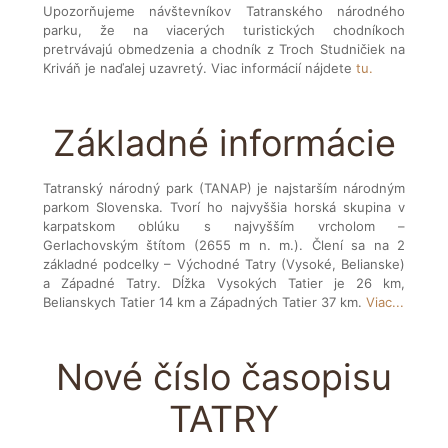
Upozorňujeme návštevníkov Tatranského národného
parku, že na viacerých turistických chodníkoch
pretrvávajú obmedzenia a chodník z Troch Studničiek na
Kriváň je naďalej uzavretý. Viac informácií nájdete
tu.
Základné informácie
Tatranský národný park (TANAP) je najstarším národným
parkom Slovenska. Tvorí ho najvyššia horská skupina v
karpatskom oblúku s najvyšším vrcholom –
Gerlachovským štítom (2655 m n. m.). Člení sa na 2
základné podcelky – Východné Tatry (Vysoké, Belianske)
a Západné Tatry. Dĺžka Vysokých Tatier je 26 km,
Belianskych Tatier 14 km a Západných Tatier 37 km.
Viac...
Nové číslo časopisu
TATRY