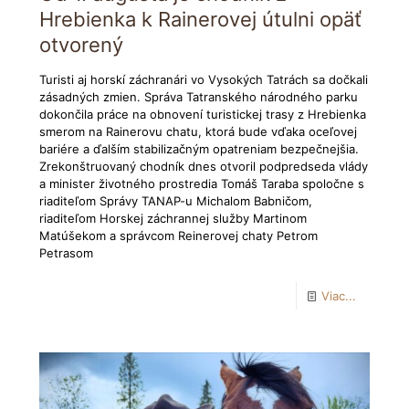
Hrebienka k Rainerovej útulni opäť
otvorený
Turisti aj horskí záchranári vo Vysokých Tatrách sa dočkali
zásadných zmien. Správa Tatranského národného parku
dokončila práce na obnovení turistickej trasy z Hrebienka
smerom na Rainerovu chatu, ktorá bude vďaka oceľovej
bariére a ďalším stabilizačným opatreniam bezpečnejšia.
Zrekonštruovaný chodník dnes otvoril podpredseda vlády
a minister životného prostredia Tomáš Taraba spoločne s
riaditeľom Správy TANAP-u Michalom Babničom,
riaditeľom Horskej záchrannej služby Martinom
Matúšekom a správcom Reinerovej chaty Petrom
Petrasom
Viac...