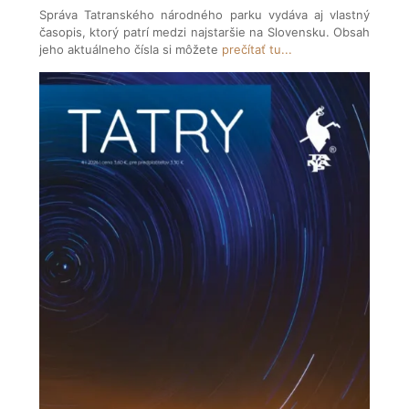
Správa Tatranského národného parku vydáva aj vlastný
časopis, ktorý patrí medzi najstaršie na Slovensku. Obsah
jeho aktuálneho čísla si môžete
prečítať tu...