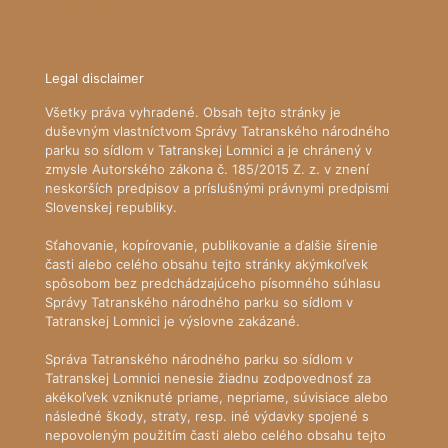
Legal disclaimer
Všetky práva vyhradené. Obsah tejto stránky je
duševným vlastníctvom Správy Tatranského národného
parku so sídlom v Tatranskej Lomnici a je chránený v
zmysle Autorského zákona č. 185/2015 Z. z. v znení
neskorších predpisov a príslušnými právnymi predpismi
Slovenskej republiky.
Sťahovanie, kopírovanie, publikovanie a ďalšie šírenie
časti alebo celého obsahu tejto stránky akýmkoľvek
spôsobom bez predchádzajúceho písomného súhlasu
Správy Tatranského národného parku so sídlom v
Tatranskej Lomnici je výslovne zakázané.
Správa Tatranského národného parku so sídlom v
Tatranskej Lomnici nenesie žiadnu zodpovednosť za
akékoľvek vzniknuté priame, nepriame, súvisiace alebo
následné škody, straty, resp. iné výdavky spojené s
nepovoleným použitím časti alebo celého obsahu tejto