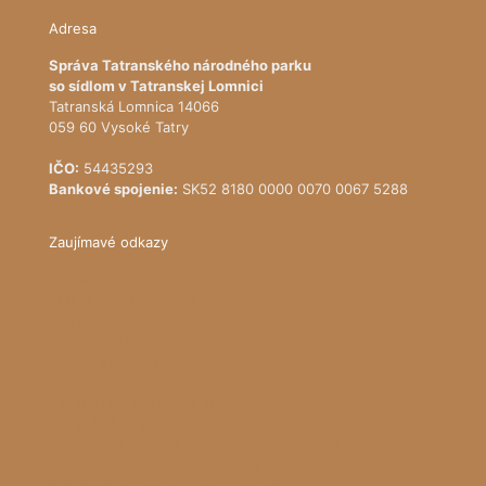
Adresa
Správa Tatranského národného parku
so sídlom v Tatranskej Lomnici
Tatranská Lomnica 14066
059 60 Vysoké Tatry
IČO:
54435293
Bankové spojenie:
SK52 8180 0000 0070 0067 5288
Zaujímavé odkazy
Ministerstvo životného prostredia Slovenskej republiky
Štátna ochrana prírody SR
Register ponúkaného majetku štátu
NATURA 2000
Správa slovenských jaskýň
pralesy.sk
Turistická mapa (www.mapy.cz)
Horská záchranná služba
Predpoveď počasia - Model ALADIN SHMÚ
iRadar - aktuálna poloha zrážok
KUKAJ.SK - živé prenosy z prírody