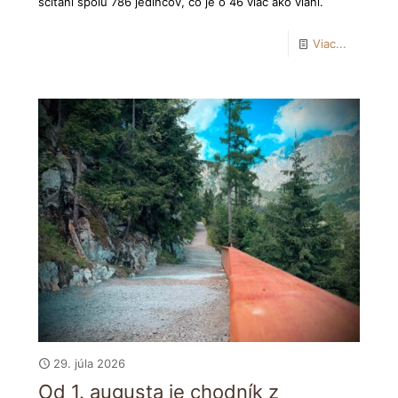
sčítaní spolu 786 jedincov, čo je o 46 viac ako vlani.
Viac...
29. júla 2026
Od 1. augusta je chodník z