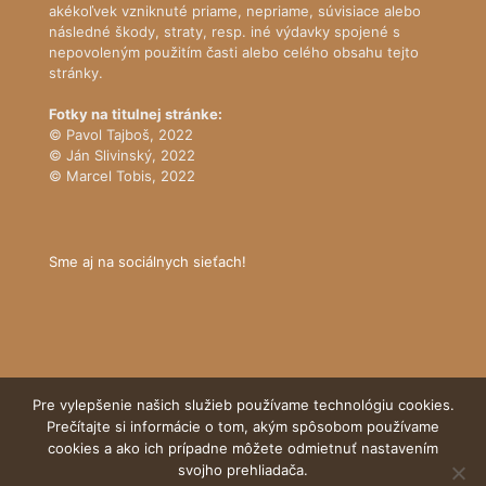
akékoľvek vzniknuté priame, nepriame, súvisiace alebo
následné škody, straty, resp. iné výdavky spojené s
nepovoleným použitím časti alebo celého obsahu tejto
stránky.
Fotky na titulnej stránke:
© Pavol Tajboš, 2022
© Ján Slivinský, 2022
© Marcel Tobis, 2022
Sme aj na sociálnych sieťach!
Pre vylepšenie našich služieb používame technológiu cookies.
Prečítajte si informácie o tom, akým spôsobom používame
cookies a ako ich prípadne môžete odmietnuť nastavením
© Tatranský národný park
svojho prehliadača.