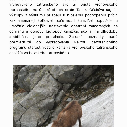
vrchovského tatranského ako aj svišťa vrchovského
tatranského na území oboch strán Tatier. Očakáva sa, že
výstupy z výskumu prispejú k hlbšiemu pochopeniu príčin
zaznamenanej kolísavej početnosti kamzičej populácie a
umožnia cielenejšie nastavenie opatrení zameraných na
ochranu a obnovu biotopov kamzíka, ako aj na dlhodobú
stabilizáciu jeho populácie. Získané poznatky budú
premietnuté do vypracovania Návrhu cezhraničného
programu starostlivosti o kamzíka vrchovského tatranského
a svišťa vrchovského tatranského.