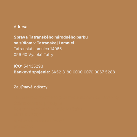
Adresa
Správa Tatranského národného parku
so sídlom v Tatranskej Lomnici
Tatranská Lomnica 14066
059 60 Vysoké Tatry
IČO:
54435293
Bankové spojenie:
SK52 8180 0000 0070 0067 5288
Zaujímavé odkazy
Ministerstvo životného prostredia Slovenskej republiky
Štátna ochrana prírody SR
Register ponúkaného majetku štátu
NATURA 2000
Správa slovenských jaskýň
pralesy.sk
Turistická mapa (www.mapy.cz)