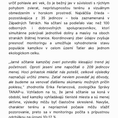
určiť pohlavie ani vek, čo je bežný jav v súvislosti s rýchlym
pohybom zvierat, neprístupnosťou terénu a vizuálnym
obmedzením v horskom prostredí. Najväčšia črieda –
pozostávajúca z 35 jedincov – bola zaznamenaná v
Západných Tatrách. Na sčítaní sa podieľalo viac než 100
odborných i dobrovoľných spolupracovníkov, ktorí
simultánne pokrývali jednotlivé doliny a masívy na oboch
stranách štátnej hranice. Koordinovaný zber údajov zvyšuje
presnosť monitoringu a umožňuje vyhodnotenie stavu
populácie kamzíkov v celom území Tatier ako jednom
ekologickom celku.
„Jarné sčítanie kamzičej zveri potvrdilo klesajúci trend jej
početnosti. Oproti jeseni sme napočítali o 209 jedincov
menej. Hoci prírastok mláďat nás potešil, celkové výsledky
naznačujú určitú zmenu. Zatiaľ neviem povedať jej dôvody,
ale budeme sa venovať ďalšiemu skúmaniu možných príčin
poklesu,“
zhodnotila Erika Feriancová, zoologička Správy
TANAP-u. Vzhľadom na to, že jarné sčítanie sa koná v
období, keď kamzíky vyhľadávajú tienisté miesta a sú menej
aktívne, výsledky môžu byť čiastočne skreslené. Navyše,
charakter terénu a nepriaznivé počasie môžu sťažiť
pozorovanie, preto sa v monitoringu počíta s prípustnou
odchýlkou na úrovni 10–12 %.