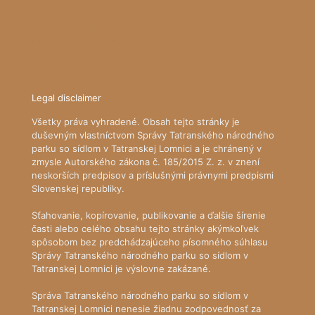
Horská záchranná služba
Predpoveď počasia - Model ALADIN SHMÚ
iRadar - aktuálna poloha zrážok
KUKAJ.SK - živé prenosy z prírody
Legal disclaimer
Všetky práva vyhradené. Obsah tejto stránky je
duševným vlastníctvom Správy Tatranského národného
parku so sídlom v Tatranskej Lomnici a je chránený v
zmysle Autorského zákona č. 185/2015 Z. z. v znení
neskorších predpisov a príslušnými právnymi predpismi
Slovenskej republiky.
Sťahovanie, kopírovanie, publikovanie a ďalšie šírenie
časti alebo celého obsahu tejto stránky akýmkoľvek
spôsobom bez predchádzajúceho písomného súhlasu
Správy Tatranského národného parku so sídlom v
Tatranskej Lomnici je výslovne zakázané.
Správa Tatranského národného parku so sídlom v
Tatranskej Lomnici nenesie žiadnu zodpovednosť za