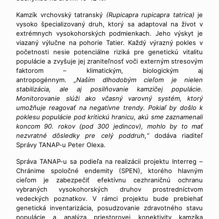
Kamzík vrchovský tatranský
(Rupicapra rupicapra tatrica)
je
vysoko špecializovaný druh, ktorý sa adaptoval na život v
extrémnych vysokohorských podmienkach. Jeho výskyt je
viazaný výlučne na pohorie Tatier. Každý výrazný pokles v
početnosti nesie potenciálne riziká pre genetickú vitalitu
populácie a zvyšuje jej zraniteľnosť voči externým stresovým
faktorom – klimatickým, biologickým aj
antropogénnym.
„Naším dlhodobým cieľom je nielen
stabilizácia, ale aj posilňovanie kamzičej populácie.
Monitorovanie slúži ako včasný varovný systém, ktorý
umožňuje reagovať na negatívne trendy. Pokiaľ by došlo k
poklesu populácie pod kritickú hranicu, akú sme zaznamenali
koncom 90. rokov (pod 300 jedincov), mohlo by to mať
nezvratné dôsledky pre celý poddruh,“
dodáva riaditeľ
Správy TANAP-u Peter Olexa.
Správa TANAP-u sa podieľa na realizácii projektu Interreg –
Chránime spoločné endemity (SPEN), ktorého hlavným
cieľom je zabezpečiť efektívnu cezhraničnú ochranu
vybraných vysokohorských druhov prostredníctvom
vedeckých poznatkov. V rámci projektu bude prebiehať
genetická inventarizácia, posudzovanie zdravotného stavu
populácie a analýza priestorovej konektivity kamzíka