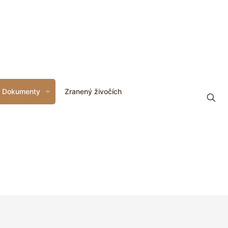
Dokumenty
Zranený živočích