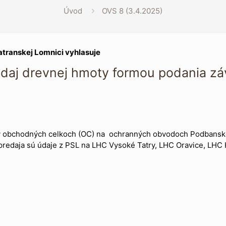
Úvod
OVS 8 (3.4.2025)
atranskej Lomnici vyhlasuje
daj drevnej hmoty formou podania z
 v obchodných celkoch (OC) na ochranných obvodoch Podbanské
predaja sú údaje z PSL na LHC Vysoké Tatry, LHC Oravice, LHC