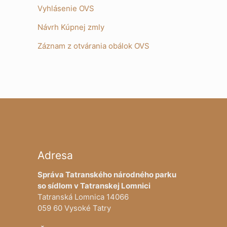
Vyhlásenie OVS
Návrh Kúpnej zml
y
Záznam z otvárania obálok OVS
Adresa
Správa Tatranského národného parku
so sídlom v Tatranskej Lomnici
Tatranská Lomnica 14066
059 60 Vysoké Tatry