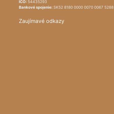
IČO:
54435293
Bankové spojenie:
SK52 8180 0000 0070 0067 5288
Zaujímavé odkazy
Ministerstvo životného prostredia Slovenskej
republiky
Štátna ochrana prírody SR
Register ponúkaného majetku štátu
NATURA 2000
Správa slovenských jaskýň
pralesy.sk
Turistická mapa (www.mapy.cz)
Horská záchranná služba
Predpoveď počasia - Model ALADIN SHMÚ
iRadar - aktuálna poloha zrážok
KUKAJ.SK - živé prenosy z prírody