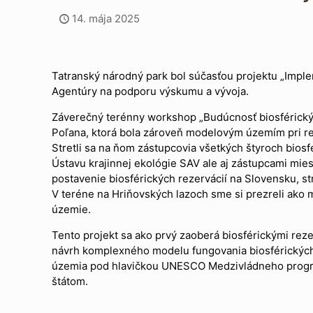
14. mája 2025
Tatranský národný park bol súčasťou projektu „Imple
Agentúry na podporu výskumu a vývoja.
Záverečný terénny workshop „Budúcnosť biosférických
Poľana, ktorá bola zároveň modelovým územím pri real
Stretli sa na ňom zástupcovia všetkých štyroch biosf
Ústavu krajinnej ekológie SAV ale aj zástupcami mies
postavenie biosférických rezervácií na Slovensku, st
V teréne na Hriňovských lazoch sme si prezreli ako 
územie.
Tento projekt sa ako prvý zaoberá biosférickými re
návrh komplexného modelu fungovania biosférických 
územia pod hlavičkou UNESCO Medzivládneho programu
štátom.