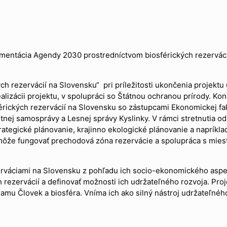
mentácia Agendy 2030 prostredníctvom biosférických rezervácií“,
 rezervácií na Slovensku“ pri príležitosti ukončenia projektu u
izácii projektu, v spolupráci so Štátnou ochranou prírody. Kona
érických rezervácií na Slovensku so zástupcami Ekonomickej faku
tnej samosprávy a Lesnej správy Kyslinky. V rámci stretnutia od
rategické plánovanie, krajinno ekologické plánovanie a napríklad
môže fungovať prechodová zóna rezervácie a spolupráca s miest
zerváciami na Slovensku z pohľadu ich socio-ekonomického aspe
rezervácií a definovať možnosti ich udržateľného rozvoja. Pr
 Človek a biosféra. Vníma ich ako silný nástroj udržateľného