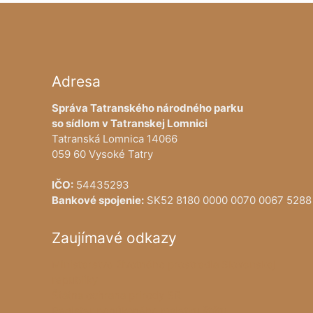
Adresa
Správa Tatranského národného parku
so sídlom v Tatranskej Lomnici
Tatranská Lomnica 14066
059 60 Vysoké Tatry
IČO:
54435293
Bankové spojenie:
SK52 8180 0000 0070 0067 5288
Zaujímavé odkazy
Ministerstvo životného prostredia Slovenskej
republiky
Štátna ochrana prírody SR
Register ponúkaného majetku štátu