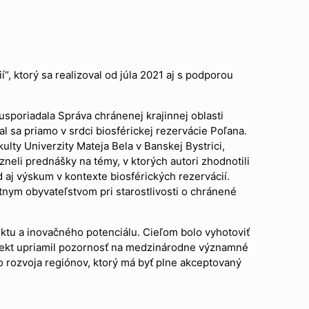
 ktorý sa realizoval od júla 2021 aj s podporou
sporiadala Správa chránenej krajinnej oblasti
l sa priamo v srdci biosférickej rezervácie Poľana.
lty Univerzity Mateja Bela v Banskej Bystrici,
zneli prednášky na témy, v ktorých autori zhodnotili
 aj výskum v kontexte biosférických rezervácií.
nym obyvateľstvom pri starostlivosti o chránené
ktu a inovačného potenciálu. Cieľom bolo vyhotoviť
ojekt upriamil pozornosť na medzinárodne významné
 rozvoja regiónov, ktorý má byť plne akceptovaný