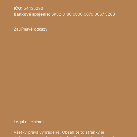
IČO:
54435293
Bankové spojenie:
SK52 8180 0000 0070 0067 5288
Zaujímavé odkazy
Ministerstvo životného prostredia Slovenskej republiky
Štátna ochrana prírody SR
Register ponúkaného majetku štátu
NATURA 2000
Správa slovenských jaskýň
pralesy.sk
Turistická mapa (www.mapy.cz)
Horská záchranná služba
Predpoveď počasia - Model ALADIN SHMÚ
iRadar - aktuálna poloha zrážok
KUKAJ.SK - živé prenosy z prírody
Legal disclaimer
Všetky práva vyhradené. Obsah tejto stránky je