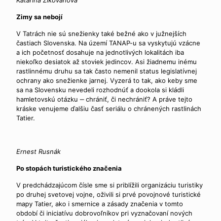
Zimy sa nebojí
V Tatrách nie sú snežienky také bežné ako v južnejších
častiach Slovenska. Na území TANAP-u sa vyskytujú vzácne
a ich početnosť dosahuje na jednotlivých lokalitách iba
niekoľko desiatok až stoviek jedincov. Asi žiadnemu inému
rastlinnému druhu sa tak často nemenil status legislatívnej
ochrany ako snežienke jarnej. Vyzerá to tak, ako keby sme
sa na Slovensku nevedeli rozhodnúť a dookola si kládli
hamletovskú otázku ‒ chrániť, či nechrániť? A práve tejto
kráske venujeme ďalšiu časť seriálu o chránených rastlinách
Tatier.
Ernest Rusnák
Po stopách turistického značenia
V predchádzajúcom čísle sme si priblížili organizáciu turistiky
po druhej svetovej vojne, oživili si prvé povojnové turistické
mapy Tatier, ako i smernice a zásady značenia v tomto
období či iniciatívu dobrovoľníkov pri vyznačovaní nových