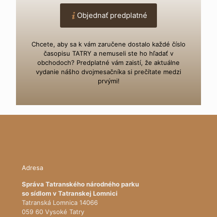
Objednať predplatné
Chcete, aby sa k vám zaručene dostalo každé číslo
časopisu TATRY a nemuseli ste ho hľadať v
obchodoch? Predplatné vám zaistí, že aktuálne
vydanie nášho dvojmesačníka si prečítate medzi
prvými!
Adresa
Správa Tatranského národného parku
so sídlom v Tatranskej Lomnici
Tatranská Lomnica 14066
059 60 Vysoké Tatry