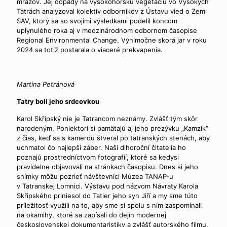
mrazov. Jej dopady na vysokohorskú vegetáciu vo Vysokých
Tatrách analyzoval kolektív odborníkov z Ústavu vied o Zemi
SAV, ktorý sa so svojimi výsledkami podelil koncom
uplynulého roka aj v medzinárodnom odbornom časopise
Regional Environmental Change. Výnimočne skorá jar v roku
2024 sa totiž postarala o viaceré prekvapenia.
Martina Petránová
Tatry boli jeho srdcovkou
Karol Skřipský nie je Tatrancom neznámy. Zvlášť tým skôr
narodeným. Poniektorí si pamätajú aj jeho prezývku „Kamzík“
z čias, keď sa s kamerou štveral po tatranských stenách, aby
uchmatol čo najlepší záber. Naši dlhoroční čitatelia ho
poznajú prostredníctvom fotografií, ktoré sa kedysi
pravidelne objavovali na stránkach časopisu. Dnes si jeho
snímky môžu pozrieť návštevníci Múzea TANAP-u
v Tatranskej Lomnici. Výstavu pod názvom Návraty Karola
Skřipského priniesol do Tatier jeho syn Jiří a my sme túto
príležitosť využili na to, aby sme si spolu s ním zaspomínali
na okamihy, ktoré sa zapísali do dejín modernej
československej dokumentaristiky a zvlášť autorského filmu,