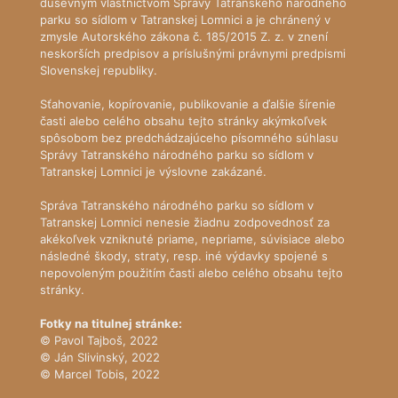
duševným vlastníctvom Správy Tatranského národného
parku so sídlom v Tatranskej Lomnici a je chránený v
zmysle Autorského zákona č. 185/2015 Z. z. v znení
neskorších predpisov a príslušnými právnymi predpismi
Slovenskej republiky.
Sťahovanie, kopírovanie, publikovanie a ďalšie šírenie
časti alebo celého obsahu tejto stránky akýmkoľvek
spôsobom bez predchádzajúceho písomného súhlasu
Správy Tatranského národného parku so sídlom v
Tatranskej Lomnici je výslovne zakázané.
Správa Tatranského národného parku so sídlom v
Tatranskej Lomnici nenesie žiadnu zodpovednosť za
akékoľvek vzniknuté priame, nepriame, súvisiace alebo
následné škody, straty, resp. iné výdavky spojené s
nepovoleným použitím časti alebo celého obsahu tejto
stránky.
Fotky na titulnej stránke:
© Pavol Tajboš, 2022
© Ján Slivinský, 2022
© Marcel Tobis, 2022