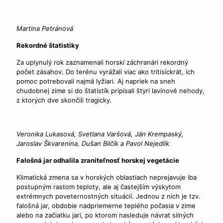
Martina Petránová
Rekordné štatistiky
Za uplynulý rok zaznamenali horskí záchranári rekordný
počet zásahov. Do terénu vyrážali viac ako tritisíckrát, ich
pomoc potrebovali najmä lyžiari. Aj napriek na sneh
chudobnej zime si do štatistík pripísali štyri lavínové nehody,
z ktorých dve skončili tragicky.
Veronika Lukasová, Svetlana Varšová, Ján Krempaský,
Jaroslav Škvarenina, Dušan Bilčík a Pavol Nejedlík
Falošná jar odhalila zraniteľnosť horskej vegetácie
Klimatická zmena sa v horských oblastiach neprejavuje iba
postupným rastom teploty, ale aj častejším výskytom
extrémnych poveternostných situácií. Jednou z nich je tzv.
falošná jar, obdobie nadpriemerne teplého počasia v zime
alebo na začiatku jari, po ktorom nasleduje návrat silných