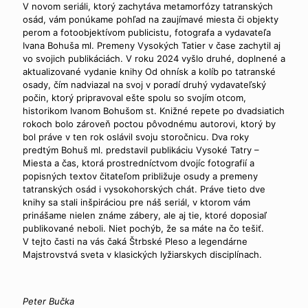
V novom seriáli, ktorý zachytáva metamorfózy tatranských
osád, vám ponúkame pohľad na zaujímavé miesta či objekty
perom a fotoobjektívom publicistu, fotografa a vydavateľa
Ivana Bohuša ml. Premeny Vysokých Tatier v čase zachytil aj
vo svojich publikáciách. V roku 2024 vyšlo druhé, doplnené a
aktualizované vydanie knihy Od ohnísk a kolíb po tatranské
osady, čím nadviazal na svoj v poradí druhý vydavateľský
počin, ktorý pripravoval ešte spolu so svojím otcom,
historikom Ivanom Bohušom st. Knižné repete po dvadsiatich
rokoch bolo zároveň poctou pôvodnému autorovi, ktorý by
bol práve v ten rok oslávil svoju storočnicu. Dva roky
predtým Bohuš ml. predstavil publikáciu Vysoké Tatry –
Miesta a čas, ktorá prostredníctvom dvojíc fotografií a
popisných textov čitateľom približuje osudy a premeny
tatranských osád i vysokohorských chát. Práve tieto dve
knihy sa stali inšpiráciou pre náš seriál, v ktorom vám
prinášame nielen známe zábery, ale aj tie, ktoré doposiaľ
publikované neboli. Niet pochýb, že sa máte na čo tešiť.
V tejto časti na vás čaká Štrbské Pleso a legendárne
Majstrovstvá sveta v klasických lyžiarskych disciplínach.
Peter Bučka