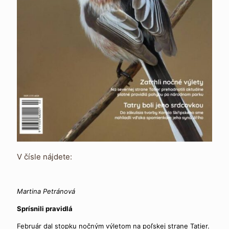
V čísle nájdete:
Martina Petránová
Sprísnili pravidlá
Február dal stopku nočným výletom na poľskej strane Tatier.