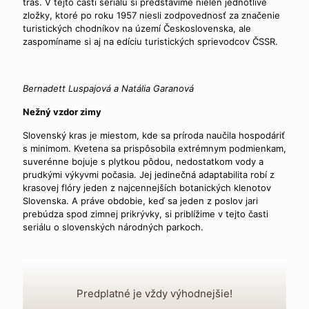
trás. V tejto časti seriálu si predstavíme nielen jednotlivé
zložky, ktoré po roku 1957 niesli zodpovednosť za značenie
turistických chodníkov na území Československa, ale
zaspomíname si aj na edíciu turistických sprievodcov ČSSR.
Bernadett Luspajová a Natália Garanová
Nežný vzdor zimy
Slovenský kras je miestom, kde sa príroda naučila hospodáriť
s minimom. Kvetena sa prispôsobila extrémnym podmienkam,
suverénne bojuje s plytkou pôdou, nedostatkom vody a
prudkými výkyvmi počasia. Jej jedinečná adaptabilita robí z
krasovej flóry jeden z najcennejších botanických klenotov
Slovenska. A práve obdobie, keď sa jeden z poslov jari
prebúdza spod zimnej prikrývky, si priblížime v tejto časti
seriálu o slovenských národných parkoch.
Predplatné je vždy výhodnejšie!