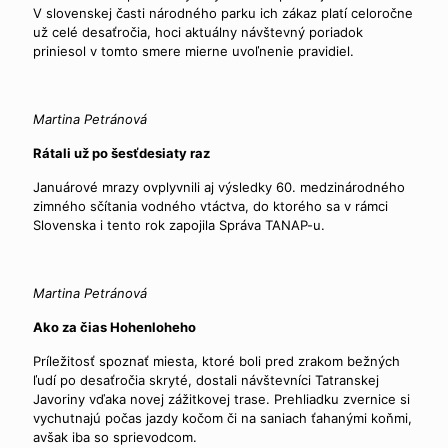
V slovenskej časti národného parku ich zákaz platí celoročne
už celé desaťročia, hoci aktuálny návštevný poriadok
priniesol v tomto smere mierne uvoľnenie pravidiel.
Martina Petránová
Rátali už po šesťdesiaty raz
Januárové mrazy ovplyvnili aj výsledky 60. medzinárodného
zimného sčítania vodného vtáctva, do ktorého sa v rámci
Slovenska i tento rok zapojila Správa TANAP-u.
Martina Petránová
Ako za čias Hohenloheho
Príležitosť spoznať miesta, ktoré boli pred zrakom bežných
ľudí po desaťročia skryté, dostali návštevníci Tatranskej
Javoriny vďaka novej zážitkovej trase. Prehliadku zvernice si
vychutnajú počas jazdy kočom či na saniach ťahanými koňmi,
avšak iba so sprievodcom.