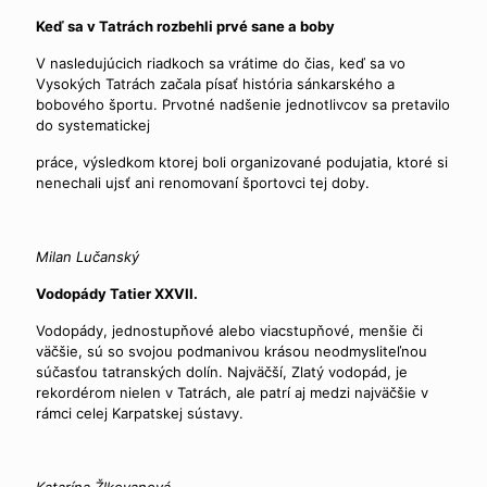
Keď sa v Tatrách rozbehli prvé sane a boby
V nasledujúcich riadkoch sa vrátime do čias, keď sa vo
Vysokých Tatrách začala písať história sánkarského a
bobového športu. Prvotné nadšenie jednotlivcov sa pretavilo
do systematickej
práce, výsledkom ktorej boli organizované podujatia, ktoré si
nenechali ujsť ani renomovaní športovci tej doby.
Milan Lučanský
Vodopády Tatier XXVII.
Vodopády, jednostupňové alebo viacstupňové, menšie či
väčšie, sú so svojou podmanivou krásou neodmysliteľnou
súčasťou tatranských dolín. Najväčší, Zlatý vodopád, je
rekordérom nielen v Tatrách, ale patrí aj medzi najväčšie v
rámci celej Karpatskej sústavy.
Katarína Žlkovanová