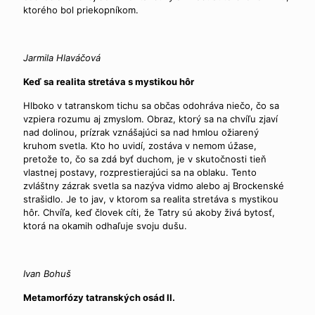
ktorého bol priekopníkom.
Jarmila Hlaváčová
Keď sa realita stretáva s mystikou hôr
Hlboko v tatranskom tichu sa občas odohráva niečo, čo sa
vzpiera rozumu aj zmyslom. Obraz, ktorý sa na chvíľu zjaví
nad dolinou, prízrak vznášajúci sa nad hmlou ožiarený
kruhom svetla. Kto ho uvidí, zostáva v nemom úžase,
pretože to, čo sa zdá byť duchom, je v skutočnosti tieň
vlastnej postavy, rozprestierajúci sa na oblaku. Tento
zvláštny zázrak svetla sa nazýva vidmo alebo aj Brockenské
strašidlo. Je to jav, v ktorom sa realita stretáva s mystikou
hôr. Chvíľa, keď človek cíti, že Tatry sú akoby živá bytosť,
ktorá na okamih odhaľuje svoju dušu.
Ivan Bohuš
Metamorfózy tatranských osád II.