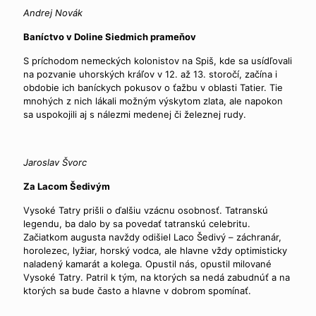
Andrej Novák
Baníctvo v Doline Siedmich prameňov
S príchodom nemeckých kolonistov na Spiš, kde sa usídľovali
na pozvanie uhorských kráľov v 12. až 13. storočí, začína i
obdobie ich baníckych pokusov o ťažbu v oblasti Tatier. Tie
mnohých z nich lákali možným výskytom zlata, ale napokon
sa uspokojili aj s nálezmi medenej či železnej rudy.
Jaroslav Švorc
Za Lacom Šedivým
Vysoké Tatry prišli o ďalšiu vzácnu osobnosť. Tatranskú
legendu, ba dalo by sa povedať tatranskú celebritu.
Začiatkom augusta navždy odišiel Laco Šedivý – záchranár,
horolezec, lyžiar, horský vodca, ale hlavne vždy optimisticky
naladený kamarát a kolega. Opustil nás, opustil milované
Vysoké Tatry. Patril k tým, na ktorých sa nedá zabudnúť a na
ktorých sa bude často a hlavne v dobrom spomínať.