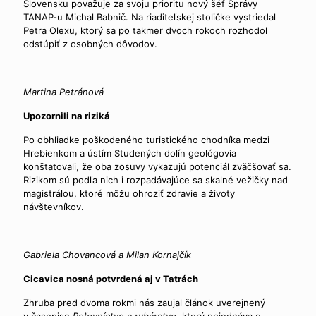
Slovensku považuje za svoju prioritu nový šéf Správy
TANAP-u Michal Babnič. Na riaditeľskej stoličke vystriedal
Petra Olexu, ktorý sa po takmer dvoch rokoch rozhodol
odstúpiť z osobných dôvodov.
Martina Petránová
Upozornili na riziká
Po obhliadke poškodeného turistického chodníka medzi
Hrebienkom a ústím Studených dolín geológovia
konštatovali, že oba zosuvy vykazujú potenciál zväčšovať sa.
Rizikom sú podľa nich i rozpadávajúce sa skalné vežičky nad
magistrálou, ktoré môžu ohroziť zdravie a životy
návštevníkov.
Gabriela Chovancová a Milan Kornajčík
Cicavica nosná potvrdená aj v Tatrách
Zhruba pred dvoma rokmi nás zaujal článok uverejnený
v časopise
Poľovníctvo a rybárstvo
, ktorý pojednáva o