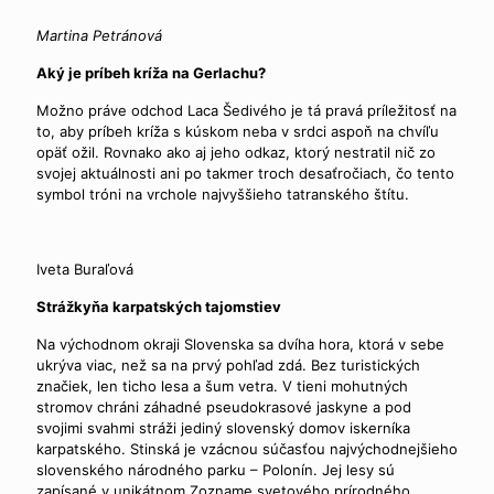
Martina Petránová
Aký je príbeh kríža na Gerlachu?
Možno práve odchod Laca Šedivého je tá pravá príležitosť na
to, aby príbeh kríža s kúskom neba v srdci aspoň na chvíľu
opäť ožil. Rovnako ako aj jeho odkaz, ktorý nestratil nič zo
svojej aktuálnosti ani po takmer troch desaťročiach, čo tento
symbol tróni na vrchole najvyššieho tatranského štítu.
Iveta Buraľová
Strážkyňa karpatských tajomstiev
Na východnom okraji Slovenska sa dvíha hora, ktorá v sebe
ukrýva viac, než sa na prvý pohľad zdá. Bez turistických
značiek, len ticho lesa a šum vetra. V tieni mohutných
stromov chráni záhadné pseudokrasové jaskyne a pod
svojimi svahmi stráži jediný slovenský domov iskerníka
karpatského. Stinská je vzácnou súčasťou najvýchodnejšieho
slovenského národného parku – Polonín. Jej lesy sú
zapísané v unikátnom Zozname svetového prírodného