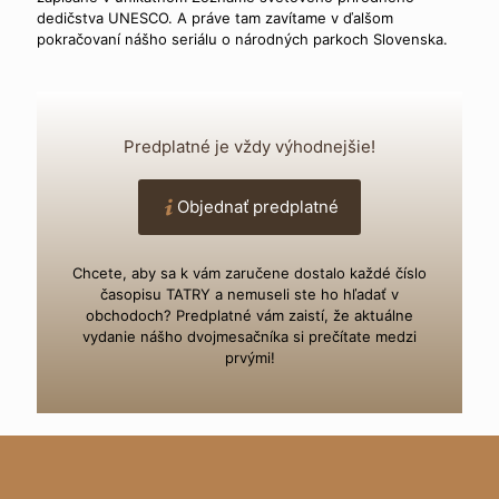
dedičstva UNESCO. A práve tam zavítame v ďalšom
pokračovaní nášho seriálu o národných parkoch Slovenska.
Predplatné je vždy výhodnejšie!
Objednať predplatné
Chcete, aby sa k vám zaručene dostalo každé číslo
časopisu TATRY a nemuseli ste ho hľadať v
obchodoch? Predplatné vám zaistí, že aktuálne
vydanie nášho dvojmesačníka si prečítate medzi
prvými!