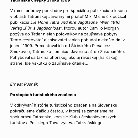
V rámci prípravy podkladov pre špeciálnu publikáciu o lesoch
v oblasti Tatranskej Javoriny mi priateľ Miki Michelčík požičal
publikáciu
Die Hohe Tatra und ihre
Jagdfauna, Wien 1910.
Verlag „Für´s Jagdschloss“
, ktorou autor Camillo Morgan
pozýva do Tatier nielen poľovníkov na zaujímavé pobyty.
Tento cestovateľ a spisovateľ v nich pobudol niekoľko dní v
jeseni 1909. Precestoval ich od Štrbského Plesa cez
Smokovce, Tatranskú Lomnicu, Javorinu až do Zakopaného.
Pohyboval sa tak na uhorskej, ako aj rakúskej (haličskej)
strane. Ide vskutku o zaujímavé čítanie...
Ernest Rusnák
Po stopách turistického značenia
V odkrývaní histórie turistického značenia na Slovensku
pokračujeme ďalšou časťou, v ktorej sa zameriame na
spoluprácu Tatranskej komisie Klubu československých
turistov a Polskiego Towarzystwa Tatrzańskiego.