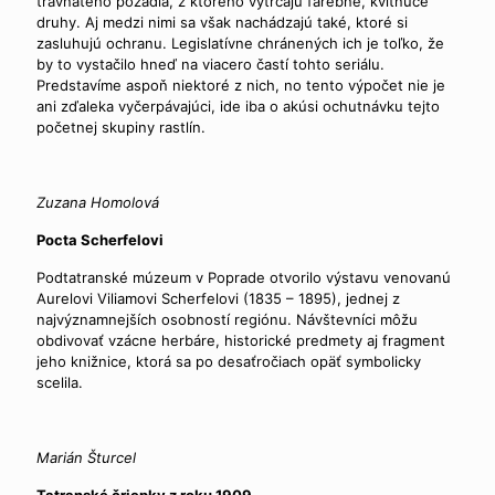
trávnatého pozadia, z ktorého vytŕčajú farebné, kvitnúce
druhy. Aj medzi nimi sa však nachádzajú také, ktoré si
zasluhujú ochranu. Legislatívne chránených ich je toľko, že
by to vystačilo hneď na viacero častí tohto seriálu.
Predstavíme aspoň niektoré z nich, no tento výpočet nie je
ani zďaleka vyčerpávajúci, ide iba o akúsi ochutnávku tejto
početnej skupiny rastlín.
Zuzana Homolová
Pocta Scherfelovi
Podtatranské múzeum v Poprade otvorilo výstavu venovanú
Aurelovi Viliamovi Scherfelovi (1835 – 1895), jednej z
najvýznamnejších osobností regiónu. Návštevníci môžu
obdivovať vzácne herbáre, historické predmety aj fragment
jeho knižnice, ktorá sa po desaťročiach opäť symbolicky
scelila.
Marián Šturcel
Tatranské čriepky z roku 1909