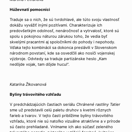
Húževnatí pomocníci
Traduje sa o nich, že sú tvrdohlavé, ale túto svoju vlastnosť
dokážu vyvážiť inými pozitívami. Charakterizuje ich
predovšetkým odolnosť, nenáročnosť a vytrvalosť, ktoré sú
spolu s pokojnou náturou zárukou toho, že vedia byť
skvelými pracantmi aj spoločníkmi do pohody i nepohody.
Vďaka tejto kombinácii sa dokonca preslávili v Slovenskom
národnom povstaní, kde sa osvedčili ako nosiči vojenskej
výzbroje. Odvtedy sa traduje partizánske heslo „Kam
nedôjde vojak, tam dôjde hucul“.
Katarína Žlkovanová
Byliny trávovitého vzhľadu
V predchádzajúcich častiach seriálu
Chránené rastliny Tatier
sme už predstavili celú paletu druhov s kvetmi rôznych
farieb a tvarov. V tejto časti priblížime byliny trávovitého
vzhľadu, ktoré nie sú natoľko vizuálne atraktívne a v prírode
sú často prehliadané. Vnímame ich ako súčasť zeleného