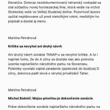
literatúra. Doteraz nezdokumentovaný tatranský vodopád sa
stal súčasťou novej horolezeckej línie, ktorá vedie na vrchol
Streleckej veže vo Veľkej Studenej doline. Pozornosť lezcov
upútal neplánovane už pred niekoľkými rokmi, medzitým ho
popísali a dostal aj meno.
Martina Petránová
Kritike sa nevyhol ani druhý návrh
Ani druhý návrh zonácie TANAP-u sa nevyhol kritike. A to i
napriek tomu, že do A zóny sa dostala viac ako polovica
územia najstaršieho národného parku na Slovensku.
Polemiky vyvolalo najmä zaradenie zjazdoviek do budúcej D
zóny, dokonca padli slová o skrytej privatizácii Tatier.
Martina Petránová
Michal Babnič: Mojou prioritou je dokončenie zonácie
Práve dokončenie zonácie najstaršieho národného parku na