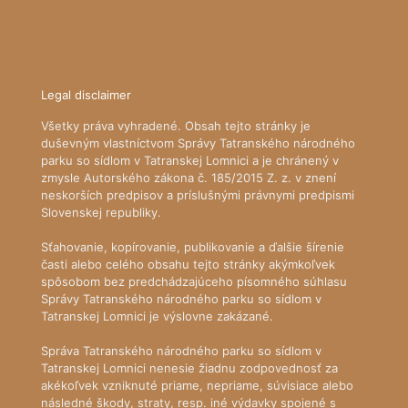
iRadar - aktuálna poloha zrážok
KUKAJ.SK - živé prenosy z prírody
Legal disclaimer
Všetky práva vyhradené. Obsah tejto stránky je
duševným vlastníctvom Správy Tatranského národného
parku so sídlom v Tatranskej Lomnici a je chránený v
zmysle Autorského zákona č. 185/2015 Z. z. v znení
neskorších predpisov a príslušnými právnymi predpismi
Slovenskej republiky.
Sťahovanie, kopírovanie, publikovanie a ďalšie šírenie
časti alebo celého obsahu tejto stránky akýmkoľvek
spôsobom bez predchádzajúceho písomného súhlasu
Správy Tatranského národného parku so sídlom v
Tatranskej Lomnici je výslovne zakázané.
Správa Tatranského národného parku so sídlom v
Tatranskej Lomnici nenesie žiadnu zodpovednosť za
akékoľvek vzniknuté priame, nepriame, súvisiace alebo
následné škody, straty, resp. iné výdavky spojené s