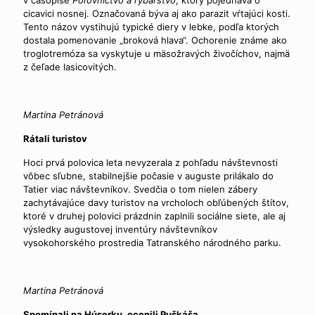
cicavici nosnej. Označovaná býva aj ako parazit vŕtajúci kosti.
Tento názov vystihujú typické diery v lebke, podľa ktorých
dostala pomenovanie „broková hlava“. Ochorenie známe ako
troglotremóza sa vyskytuje u mäsožravých živočíchov, najmä
z čeľade lasicovitých.
Martina Petránová
Rátali turistov
Hoci prvá polovica leta nevyzerala z pohľadu návštevnosti
vôbec sľubne, stabilnejšie počasie v auguste prilákalo do
Tatier viac návštevníkov. Svedčia o tom nielen zábery
zachytávajúce davy turistov na vrcholoch obľúbených štítov,
ktoré v druhej polovici prázdnin zaplnili sociálne siete, ale aj
výsledky augustovej inventúry návštevníkov
vysokohorského prostredia Tatranského národného parku.
Martina Petránová
Spomínali na Húserku, ocenili Puškáša