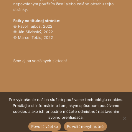
nepovoleným použitím časti alebo celého obsahu tejto
stránky.
Fotky na titulnej stránke:
© Pavol Tajboš, 2022
© Ján Slivinský, 2022
© Marcel Tobis, 2022
Sme aj na sociálnych sieťach!
Pre vylepšenie našich služieb používame technológiu cookies.
Prečítajte si informácie o tom, akým spôsobom používame
cookies a ako ich prípadne môžete odmietnuť nastavením
© Tatranský národný park
svojho prehliadača.
Povoliť všetko
Povoliť nevyhnutné