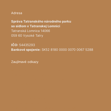
Adresa
Správa Tatranského národného parku
so sídlom v Tatranskej Lomnici
Tatranská Lomnica 14066
059 60 Vysoké Tatry
IČO:
54435293
Bankové spojenie:
SK52 8180 0000 0070 0067 5288
Zaujímavé odkazy
Ministerstvo životného prostredia Slovenskej republiky
Štátna ochrana prírody SR
Register ponúkaného majetku štátu
NATURA 2000
Správa slovenských jaskýň
pralesy.sk
Turistická mapa (www.mapy.cz)
Horská záchranná služba
Predpoveď počasia - Model ALADIN SHMÚ