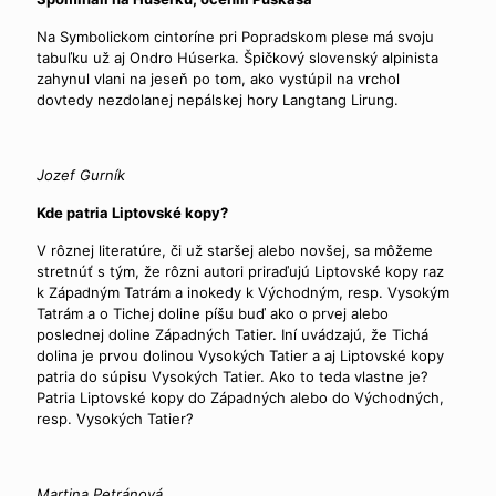
Na Symbolickom cintoríne pri Popradskom plese má svoju
tabuľku už aj Ondro Húserka. Špičkový slovenský alpinista
zahynul vlani na jeseň po tom, ako vystúpil na vrchol
dovtedy nezdolanej nepálskej hory Langtang Lirung.
Jozef Gurník
Kde patria Liptovské kopy?
V rôznej literatúre, či už staršej alebo novšej, sa môžeme
stretnúť s tým, že rôzni autori priraďujú Liptovské kopy raz
k Západným Tatrám a inokedy k Východným, resp. Vysokým
Tatrám a o Tichej doline píšu buď ako o prvej alebo
poslednej doline Západných Tatier. Iní uvádzajú, že Tichá
dolina je prvou dolinou Vysokých Tatier a aj Liptovské kopy
patria do súpisu Vysokých Tatier. Ako to teda vlastne je?
Patria Liptovské kopy do Západných alebo do Východných,
resp. Vysokých Tatier?
Martina Petránová