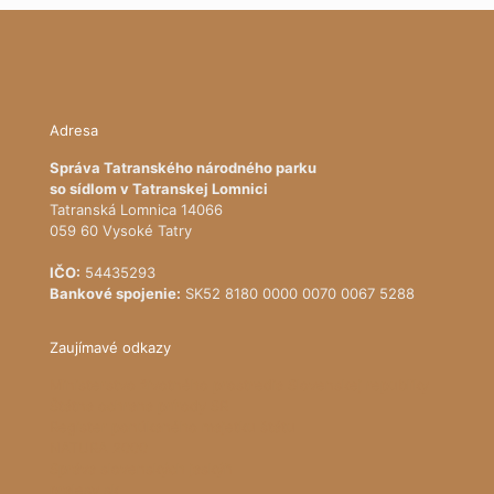
Adresa
Správa Tatranského národného parku
so sídlom v Tatranskej Lomnici
Tatranská Lomnica 14066
059 60 Vysoké Tatry
IČO:
54435293
Bankové spojenie:
SK52 8180 0000 0070 0067 5288
Zaujímavé odkazy
Ministerstvo životného prostredia Slovenskej republiky
Štátna ochrana prírody SR
Register ponúkaného majetku štátu
NATURA 2000
Správa slovenských jaskýň
pralesy.sk