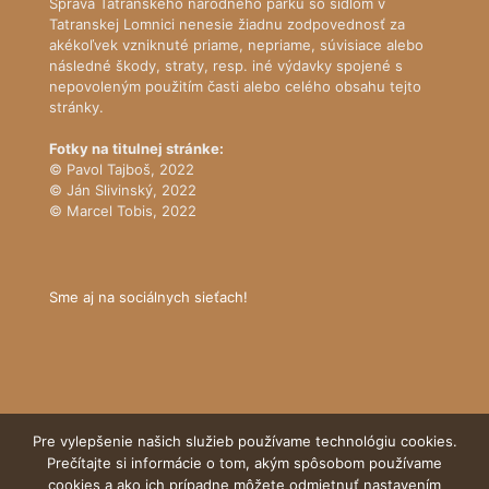
Správa Tatranského národného parku so sídlom v
Tatranskej Lomnici nenesie žiadnu zodpovednosť za
akékoľvek vzniknuté priame, nepriame, súvisiace alebo
následné škody, straty, resp. iné výdavky spojené s
nepovoleným použitím časti alebo celého obsahu tejto
stránky.
Fotky na titulnej stránke:
© Pavol Tajboš, 2022
© Ján Slivinský, 2022
© Marcel Tobis, 2022
Sme aj na sociálnych sieťach!
Pre vylepšenie našich služieb používame technológiu cookies.
Prečítajte si informácie o tom, akým spôsobom používame
cookies a ako ich prípadne môžete odmietnuť nastavením