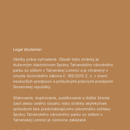
Turistická mapa (www.mapy.cz)
Horská záchranná služba
Predpoveď počasia - Model ALADIN SHMÚ
iRadar - aktuálna poloha zrážok
KUKAJ.SK - živé prenosy z prírody
Legal disclaimer
Všetky práva vyhradené. Obsah tejto stránky je
duševným vlastníctvom Správy Tatranského národného
parku so sídlom v Tatranskej Lomnici a je chránený v
zmysle Autorského zákona č. 185/2015 Z. z. v znení
neskorších predpisov a príslušnými právnymi predpismi
Slovenskej republiky.
Sťahovanie, kopírovanie, publikovanie a ďalšie šírenie
časti alebo celého obsahu tejto stránky akýmkoľvek
spôsobom bez predchádzajúceho písomného súhlasu
Správy Tatranského národného parku so sídlom v
Tatranskej Lomnici je výslovne zakázané.