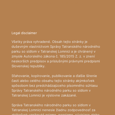
Predpoveď počasia - Model ALADIN SHMÚ
iRadar - aktuálna poloha zrážok
KUKAJ.SK - živé prenosy z prírody
Legal disclaimer
Všetky práva vyhradené. Obsah tejto stránky je
duševným vlastníctvom Správy Tatranského národného
parku so sídlom v Tatranskej Lomnici a je chránený v
zmysle Autorského zákona č. 185/2015 Z. z. v znení
neskorších predpisov a príslušnými právnymi predpismi
Slovenskej republiky.
Sťahovanie, kopírovanie, publikovanie a ďalšie šírenie
časti alebo celého obsahu tejto stránky akýmkoľvek
spôsobom bez predchádzajúceho písomného súhlasu
Správy Tatranského národného parku so sídlom v
Tatranskej Lomnici je výslovne zakázané.
Správa Tatranského národného parku so sídlom v
Tatranskej Lomnici nenesie žiadnu zodpovednosť za
akékoľvek vzniknuté priame, nepriame, súvisiace alebo