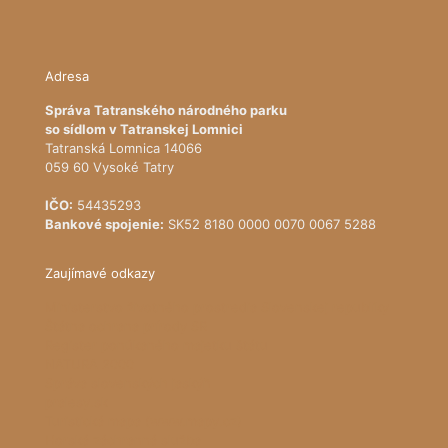
Adresa
Správa Tatranského národného parku
so sídlom v Tatranskej Lomnici
Tatranská Lomnica 14066
059 60 Vysoké Tatry
IČO:
54435293
Bankové spojenie:
SK52 8180 0000 0070 0067 5288
Zaujímavé odkazy
Ministerstvo životného prostredia Slovenskej republiky
Štátna ochrana prírody SR
Register ponúkaného majetku štátu
NATURA 2000
Správa slovenských jaskýň
pralesy.sk
Turistická mapa (www.mapy.cz)
Horská záchranná služba