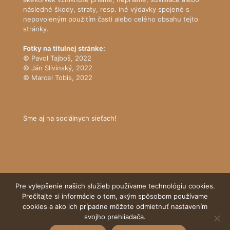
následné škody, straty, resp. iné výdavky spojené s
nepovoleným použitím časti alebo celého obsahu tejto
stránky.
Fotky na titulnej stránke:
© Pavol Tajboš, 2022
© Ján Slivinský, 2022
© Marcel Tobis, 2022
Sme aj na sociálnych sieťach!
Pre vylepšenie našich služieb používame technológiu cookies.
Prečítajte si informácie o tom, akým spôsobom používame
cookies a ako ich prípadne môžete odmietnuť nastavením
© Tatranský národný park
svojho prehliadača.