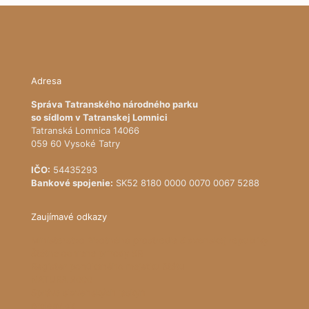
Adresa
Správa Tatranského národného parku
so sídlom v Tatranskej Lomnici
Tatranská Lomnica 14066
059 60 Vysoké Tatry
IČO:
54435293
Bankové spojenie:
SK52 8180 0000 0070 0067 5288
Zaujímavé odkazy
Ministerstvo životného prostredia Slovenskej republiky
Štátna ochrana prírody SR
Register ponúkaného majetku štátu
NATURA 2000
Správa slovenských jaskýň
pralesy.sk