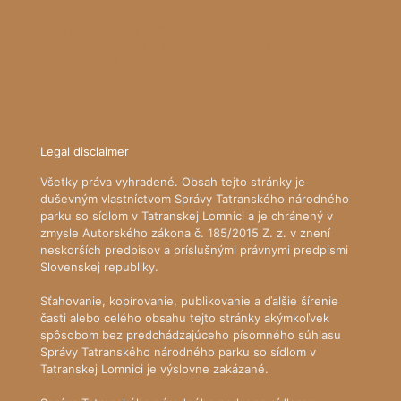
Turistická mapa (www.mapy.cz)
Horská záchranná služba
Predpoveď počasia - Model ALADIN SHMÚ
iRadar - aktuálna poloha zrážok
KUKAJ.SK - živé prenosy z prírody
Legal disclaimer
Všetky práva vyhradené. Obsah tejto stránky je
duševným vlastníctvom Správy Tatranského národného
parku so sídlom v Tatranskej Lomnici a je chránený v
zmysle Autorského zákona č. 185/2015 Z. z. v znení
neskorších predpisov a príslušnými právnymi predpismi
Slovenskej republiky.
Sťahovanie, kopírovanie, publikovanie a ďalšie šírenie
časti alebo celého obsahu tejto stránky akýmkoľvek
spôsobom bez predchádzajúceho písomného súhlasu
Správy Tatranského národného parku so sídlom v
Tatranskej Lomnici je výslovne zakázané.