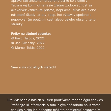
Správa Tatranského národného parku so sídlom v
Tatranskej Lomnici nenesie žiadnu zodpovednosť za
akékoľvek vzniknuté priame, nepriame, súvisiace alebo
následné škody, straty, resp. iné výdavky spojené s
nepovoleným použitím časti alebo celého obsahu tejto
stránky.
Fotky na titulnej stránke:
© Pavol Tajboš, 2022
© Ján Slivinský, 2022
© Marcel Tobis, 2022
Sme aj na sociálnych sieťach!
Pre vylepšenie našich služieb používame technológiu cookies.
Prečítajte si informácie o tom, akým spôsobom používame
cookies a ako ich prípadne môžete odmietnuť nastavením