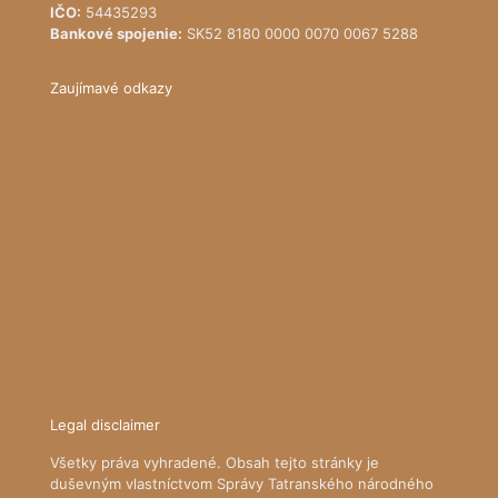
IČO:
54435293
Bankové spojenie:
SK52 8180 0000 0070 0067 5288
Zaujímavé odkazy
Ministerstvo životného prostredia Slovenskej republiky
Štátna ochrana prírody SR
Register ponúkaného majetku štátu
NATURA 2000
Správa slovenských jaskýň
pralesy.sk
Turistická mapa (www.mapy.cz)
Horská záchranná služba
Predpoveď počasia - Model ALADIN SHMÚ
iRadar - aktuálna poloha zrážok
KUKAJ.SK - živé prenosy z prírody
Legal disclaimer
Všetky práva vyhradené. Obsah tejto stránky je
duševným vlastníctvom Správy Tatranského národného