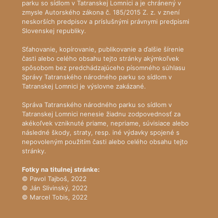
parku so sídlom v Tatranskej Lomnici a je chránený v
zmysle Autorského zákona č. 185/2015 Z. z. v znení
neskorších predpisov a príslušnými právnymi predpismi
Slovenskej republiky.
Sťahovanie, kopírovanie, publikovanie a ďalšie šírenie
časti alebo celého obsahu tejto stránky akýmkoľvek
spôsobom bez predchádzajúceho písomného súhlasu
Správy Tatranského národného parku so sídlom v
Tatranskej Lomnici je výslovne zakázané.
Správa Tatranského národného parku so sídlom v
Tatranskej Lomnici nenesie žiadnu zodpovednosť za
akékoľvek vzniknuté priame, nepriame, súvisiace alebo
následné škody, straty, resp. iné výdavky spojené s
nepovoleným použitím časti alebo celého obsahu tejto
stránky.
Fotky na titulnej stránke:
© Pavol Tajboš, 2022
© Ján Slivinský, 2022
© Marcel Tobis, 2022