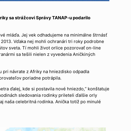
friky sa strážcovi Správy TANAP-u podarilo
ravé mláďa. Jej vek odhadujeme na minimálne štrnásť
a 2013. Vďaka nej mohli ochranári tri roky podrobne
tov sveta. Tí mohli život orlice pozorovať on-line
nármi sa tešili nielen z vyvedenia Aničkiných
u pri návrate z Afriky na hniezdisko odpadla
orovateľov poriadne potrápila.
etra ďalej, kde si postavila nové hniezdo,“ konštatuje
hodinách sledovania rodinky prileteli ďalšie orly
aj naša celebritná rodinka. Anička totiž po minulé