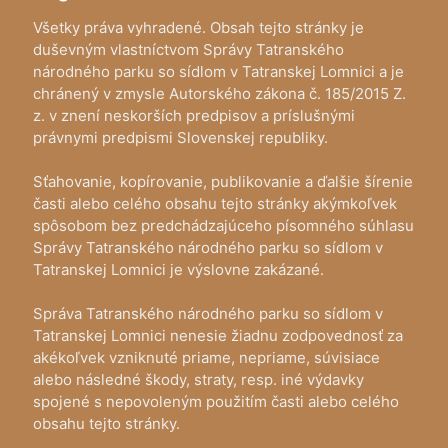
Všetky práva vyhradené. Obsah tejto stránky je
duševným vlastníctvom Správy Tatranského
národného parku so sídlom v Tatranskej Lomnici a je
chránený v zmysle Autorského zákona č. 185/2015 Z.
z. v znení neskorších predpisov a príslušnými
právnymi predpismi Slovenskej republiky.
Sťahovanie, kopírovanie, publikovanie a ďalšie šírenie
časti alebo celého obsahu tejto stránky akýmkoľvek
spôsobom bez predchádzajúceho písomného súhlasu
Správy Tatranského národného parku so sídlom v
Tatranskej Lomnici je výslovne zakázané.
Správa Tatranského národného parku so sídlom v
Tatranskej Lomnici nenesie žiadnu zodpovednosť za
akékoľvek vzniknuté priame, nepriame, súvisiace
alebo následné škody, straty, resp. iné výdavky
spojené s nepovoleným použitím časti alebo celého
obsahu tejto stránky.