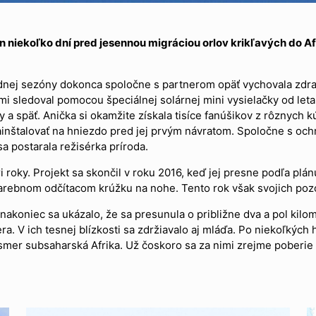
en niekoľko dní pred jesennou migráciou orlov krikľavých do A
iezdnej sezóny dokonca spoločne s partnerom opäť vychovala zd
gami sledoval pomocou špeciálnej solárnej mini vysielačky od let
 a späť. Anička si okamžite získala tisíce fanúšikov z rôznych kú
štalovať na hniezdo pred jej prvým návratom. Spoločne s ochra
sa postarala režisérka príroda.
i roky. Projekt sa skončil v roku 2016, keď jej presne podľa plán
 farebnom odčítacom krúžku na nohe. Tento rok však svojich poz
 nakoniec sa ukázalo, že sa presunula o približne dva a pol kilom
a. V ich tesnej blízkosti sa zdržiavalo aj mláďa. Po niekoľkých 
 smer subsaharská Afrika. Už čoskoro sa za nimi zrejme poberie 