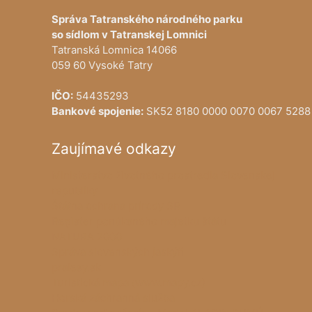
Správa Tatranského národného parku
so sídlom v Tatranskej Lomnici
Tatranská Lomnica 14066
059 60 Vysoké Tatry
IČO:
54435293
Bankové spojenie:
SK52 8180 0000 0070 0067 5288
Zaujímavé odkazy
Ministerstvo životného prostredia Slovenskej
republiky
Štátna ochrana prírody SR
Register ponúkaného majetku štátu
NATURA 2000
Správa slovenských jaskýň
pralesy.sk
Turistická mapa (www.mapy.cz)
Horská záchranná služba