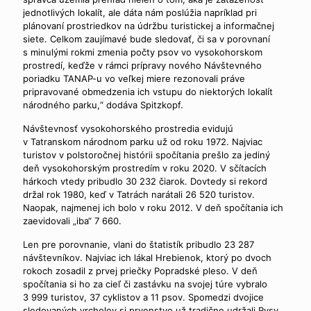
jednotlivých lokalít, ale dáta nám poslúžia napríklad pri
plánovaní prostriedkov na údržbu turistickej a informačnej
siete. Celkom zaujímavé bude sledovať, či sa v porovnaní
s minulými rokmi zmenia počty psov vo vysokohorskom
prostredí, keďže v rámci prípravy nového Návštevného
poriadku TANAP-u vo veľkej miere rezonovali práve
pripravované obmedzenia ich vstupu do niektorých lokalít
národného parku,“ dodáva Spitzkopf.
Návštevnosť vysokohorského prostredia evidujú
v Tatranskom národnom parku už od roku 1972. Najviac
turistov v polstoročnej histórii spočítania prešlo za jediný
deň vysokohorským prostredím v roku 2020. V sčítacích
hárkoch vtedy pribudlo 30 232 čiarok. Dovtedy si rekord
držal rok 1980, keď v Tatrách narátali 26 520 turistov.
Naopak, najmenej ich bolo v roku 2012. V deň spočítania ich
zaevidovali „iba“ 7 660.
Len pre porovnanie, vlani do štatistík pribudlo 23 287
návštevníkov. Najviac ich lákal Hrebienok, ktorý po dvoch
rokoch zosadil z prvej priečky Popradské pleso. V deň
spočítania si ho za cieľ či zastávku na svojej túre vybralo
3 999 turistov, 37 cyklistov a 11 psov. Spomedzi dvojice
sledovaných vrcholov si prvenstvo už tradične udržali Rysy,