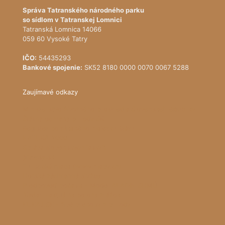
Správa Tatranského národného parku
so sídlom v Tatranskej Lomnici
Tatranská Lomnica 14066
059 60 Vysoké Tatry
IČO:
54435293
Bankové spojenie:
SK52 8180 0000 0070 0067 5288
Zaujímavé odkazy
Ministerstvo životného prostredia Slovenskej republiky
Štátna ochrana prírody SR
Register ponúkaného majetku štátu
NATURA 2000
Správa slovenských jaskýň
pralesy.sk
Turistická mapa (www.mapy.cz)
Horská záchranná služba
Predpoveď počasia - Model ALADIN SHMÚ
iRadar - aktuálna poloha zrážok
KUKAJ.SK - živé prenosy z prírody