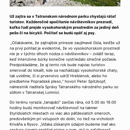
Už zajtra sa v Tatranskom národnom parku chystajú rátať
turistov. Každoročné spočítanie návštevníkov prezradí,
koľko ľudí prejde vysokohorským prostredím za jediný deň
pešo či na bicykli. Počítať sa budú opäť aj psy.
„Očakávame, že zajtrajšok prinesie zaujímavé čísla, keďže už
na prvý pohľad je evidentné, že vo vysokohorskom prostredí
nie je v týchto dňoch núdza o návštevníkov – zvlášť teraz,
keď intenzívne búrky konečne vystriedalo slnečné počasie.
Predpokladáme, že aj tento rok bude najviac turistov
smerovať do lokalít, kde sa nachádzajú vysokohorské chaty,
tak uvidíme, či si prvenstvo udrží Hrebienok, alebo ho
predbehne Popradské pleso,“ hovorí Peter Spitzkopf,
námestník riaditeľa Správy Tatranského národného parku so
sídlom v Tatranskej Lomnici.
Do terénu vyrazia „tanapáci“ zavčas rána, od 5.00 do 19.00
hodiny budú monitorovať návštevnosť na takmer
štyridsiatich miestach vo viac ako päťdesiatich smeroch,
predovšetkým pri vstupoch do dolín, no tiež na vrcholoch
Kriváňa a Rysov. „Vďaka získaným údajom budeme mať ako
správca územia prehľad nielen o tom, aká je zaťaženosť