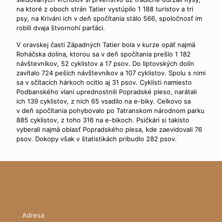
na ktoré z oboch strán Tatier vystúpilo 1 188 turistov a tri
psy, na Kriváni ich v deň spočítania stálo 566, spoločnosť im
robili dvaja štvornohí parťáci.
V oravskej časti Západných Tatier bola v kurze opäť najmä
Roháčska dolina, ktorou sa v deň spočítania prešlo 1 182
návštevníkov, 52 cyklistov a 17 psov. Do liptovských dolín
zavítalo 724 peších návštevníkov a 107 cyklistov. Spolu s nimi
sa v sčítacích hárkoch ocitlo aj 31 psov. Cyklisti namiesto
Podbanského vlani uprednostnili Popradské pleso, narátali
ich 139 cyklistov, z nich 65 vsadilo na e-biky. Celkovo sa
v deň spočítania pohybovalo po Tatranskom národnom parku
885 cyklistov, z toho 316 na e-bikoch. Psičkári si takisto
vyberali najmä oblasť Popradského plesa, kde zaevidovali 76
psov. Dokopy však v štatistikách pribudlo 282 psov.
Adresa