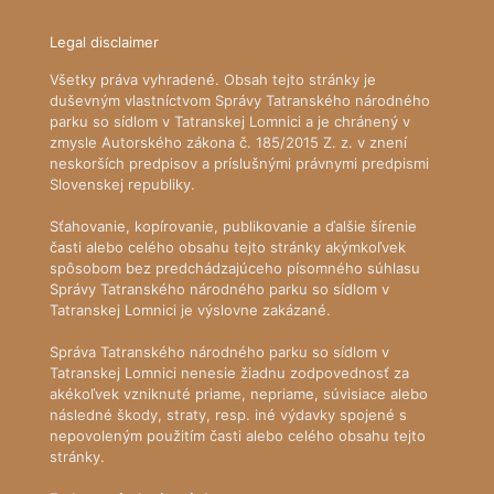
Legal disclaimer
Všetky práva vyhradené. Obsah tejto stránky je
duševným vlastníctvom Správy Tatranského národného
parku so sídlom v Tatranskej Lomnici a je chránený v
zmysle Autorského zákona č. 185/2015 Z. z. v znení
neskorších predpisov a príslušnými právnymi predpismi
Slovenskej republiky.
Sťahovanie, kopírovanie, publikovanie a ďalšie šírenie
časti alebo celého obsahu tejto stránky akýmkoľvek
spôsobom bez predchádzajúceho písomného súhlasu
Správy Tatranského národného parku so sídlom v
Tatranskej Lomnici je výslovne zakázané.
Správa Tatranského národného parku so sídlom v
Tatranskej Lomnici nenesie žiadnu zodpovednosť za
akékoľvek vzniknuté priame, nepriame, súvisiace alebo
následné škody, straty, resp. iné výdavky spojené s
nepovoleným použitím časti alebo celého obsahu tejto
stránky.