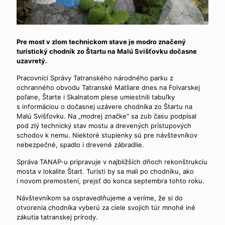
Pre most v zlom technickom stave je modro značený
turistický chodník zo Štartu na Malú Svišťovku dočasne
uzavretý.
Pracovníci Správy Tatranského národného parku z
ochranného obvodu Tatranské Matliare dnes na Folvarskej
poľane, Štarte i Skalnatom plese umiestnili tabuľky
s informáciou o dočasnej uzávere chodníka zo Štartu na
Malú Svišťovku. Na „modrej značke“ sa zub času podpísal
pod zlý technický stav mostu a drevených prístupových
schodov k nemu. Niektoré stupienky sú pre návštevníkov
nebezpečné, spadlo i drevené zábradlie.
Správa TANAP-u pripravuje v najbližších dňoch rekonštrukciu
mosta v lokalite Štart. Turisti by sa mali po chodníku, ako
i novom premostení, prejsť do konca septembra tohto roku.
Návštevníkom sa ospravedlňujeme a veríme, že si do
otvorenia chodníka vyberú za ciele svojich túr mnohé iné
zákutia tatranskej prírody.