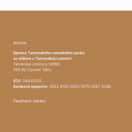
Adresa
Správa Tatranského národného parku
so sídlom v Tatranskej Lomnici
Tatranská Lomnica 14066
059 60 Vysoké Tatry
IČO:
54435293
Bankové spojenie:
SK52 8180 0000 0070 0067 5288
Zaujímavé odkazy
Ministerstvo životného prostredia Slovenskej republiky
Štátna ochrana prírody SR
Register ponúkaného majetku štátu
NATURA 2000