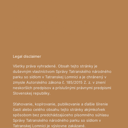
Správa slovenských jaskýň
pralesy.sk
Turistická mapa (www.mapy.cz)
Horská záchranná služba
Predpoveď počasia - Model ALADIN SHMÚ
iRadar - aktuálna poloha zrážok
KUKAJ.SK - živé prenosy z prírody
Legal disclaimer
Všetky práva vyhradené. Obsah tejto stránky je
duševným vlastníctvom Správy Tatranského národného
parku so sídlom v Tatranskej Lomnici a je chránený v
zmysle Autorského zákona č. 185/2015 Z. z. v znení
neskorších predpisov a príslušnými právnymi predpismi
Slovenskej republiky.
Sťahovanie, kopírovanie, publikovanie a ďalšie šírenie
časti alebo celého obsahu tejto stránky akýmkoľvek
spôsobom bez predchádzajúceho písomného súhlasu
Správy Tatranského národného parku so sídlom v
Tatranskej Lomnici je výslovne zakázané.