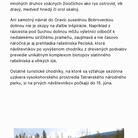
mnohých druhov vzácnych živočíchov ako rys ostrovid, vlk
dravý, medveď hnedý či orol skalný.
Ani samotný návrat do Oravíc susednou Bobroveckou
dolinou nie je skúpy na ďalšie inšpirácie. Napríklad z
rázcestia pod Suchou dolinou môžu výletníci odbočiť k
neďalekému siričitému prameňu, zaujímavá a nie časovo
náročná je aj prehliadka rašeliniska Peciská, ktorá
návštevníkov po vyvýšenom chodníku z drevených podvalov
prevedie unikátnym komplexom biotopov slatinného
rašeliniska a vlhkých lúk.
Ostatné turistické chodníky, na ktoré sa vzťahuje sezónna
uzávera vysokohorského prostredia Tatranského národného
parku, si na prvých návštevníkov počkajú do 15. júna.