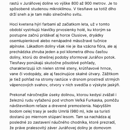
rastú v Juráňovej doline vo výške 800 až 900 metrov. Je to
spôsobené studenou mikroklímou. V tiesňave sa totiž dlho
drží sneh a je tam málo slnečného svitu.
Hoci kvetena hýri farbami až začiatkom leta, už v tomto
období vystrkujú hlavičky prvosienky holé, ku ktorým sa
postupne začnú pridávať aj horce Clusiove, dryádky
osemlupienkové alebo nenápadné mäsožravé tučnice
alpínske. Lákadlom doliny však nie je iba vzácna flóra, ale aj
prechádzka zhruba jeden a pol kilometra dlhou časťou
doliny, ktorú do dnešnej podoby sformoval Juráňov potok.
Tiesňavy ponúkajú skutočne pôsobivé pohľady,
charakterizujú ich nielen strmé steny, krútňavové hrnce,
vane či vodopády, ale aj fascinujúce skalné útvary. Zážitkom
je tiež pohľad na stromy rastúce v drsnom prostredí strmých
vápencových svahov, otvory v nich svedčia o výskyte jaskýň.
Prekonať náročnejšie úseky dolinou, ktorou kedysi zvážali i
železnú rudu vyťaženú pod vrchom Veľká Furkaska, pomôžu
návštevníkom reťaze a drevené premostenia. Najvyšším
bodom celej trasy je sedlo Umrlá (980 m), kde sa turisti
dostanú po miernom stúpaní lesom. Tam sa nachádza aj
posledné zo zastavení náučného chodníka, ktoré prezradí,
že práve pralesovitý záver Juráňovej doliny je domovom