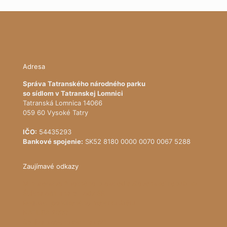
Adresa
Správa Tatranského národného parku
so sídlom v Tatranskej Lomnici
Tatranská Lomnica 14066
059 60 Vysoké Tatry
IČO:
54435293
Bankové spojenie:
SK52 8180 0000 0070 0067 5288
Zaujímavé odkazy
Ministerstvo životného prostredia Slovenskej republiky
Štátna ochrana prírody SR
Register ponúkaného majetku štátu
NATURA 2000
Správa slovenských jaskýň