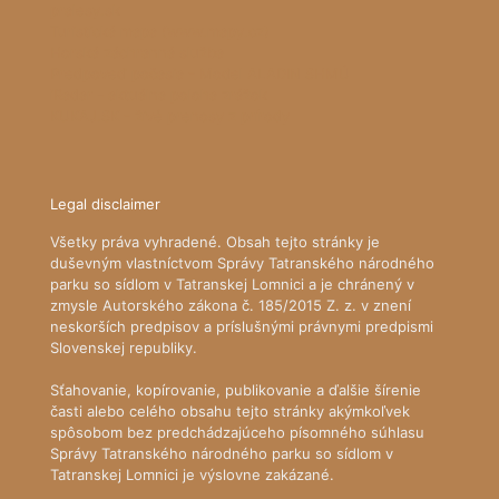
pralesy.sk
Turistická mapa (www.mapy.cz)
Horská záchranná služba
Predpoveď počasia - Model ALADIN SHMÚ
iRadar - aktuálna poloha zrážok
KUKAJ.SK - živé prenosy z prírody
Legal disclaimer
Všetky práva vyhradené. Obsah tejto stránky je
duševným vlastníctvom Správy Tatranského národného
parku so sídlom v Tatranskej Lomnici a je chránený v
zmysle Autorského zákona č. 185/2015 Z. z. v znení
neskorších predpisov a príslušnými právnymi predpismi
Slovenskej republiky.
Sťahovanie, kopírovanie, publikovanie a ďalšie šírenie
časti alebo celého obsahu tejto stránky akýmkoľvek
spôsobom bez predchádzajúceho písomného súhlasu
Správy Tatranského národného parku so sídlom v
Tatranskej Lomnici je výslovne zakázané.