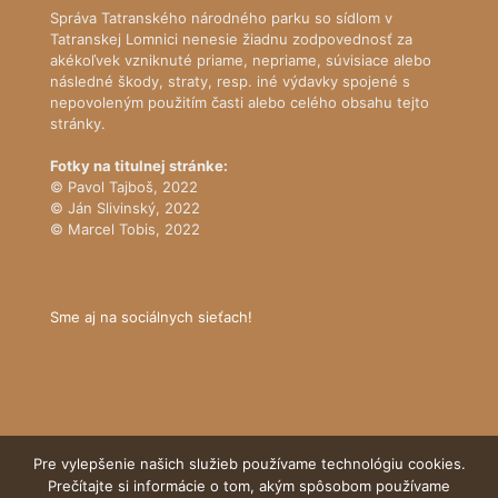
Správa Tatranského národného parku so sídlom v
Tatranskej Lomnici nenesie žiadnu zodpovednosť za
akékoľvek vzniknuté priame, nepriame, súvisiace alebo
následné škody, straty, resp. iné výdavky spojené s
nepovoleným použitím časti alebo celého obsahu tejto
stránky.
Fotky na titulnej stránke:
© Pavol Tajboš, 2022
© Ján Slivinský, 2022
© Marcel Tobis, 2022
Sme aj na sociálnych sieťach!
Pre vylepšenie našich služieb používame technológiu cookies.
Prečítajte si informácie o tom, akým spôsobom používame