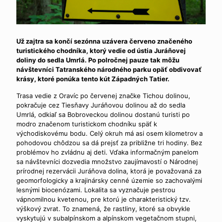
Už zajtra sa končí sezónna uzávera červeno značeného
turistického chodníka, ktorý vedie od ústia Juráňovej
doliny do sedla Umrlá. Po polročnej pauze tak môžu
návštevníci Tatranského národného parku opäť obdivovať
krásy, ktoré ponúka tento kút Západných Tatier.
Trasa vedie z Oravíc po červenej značke Tichou dolinou,
pokračuje cez Tiesňavy Juráňovou dolinou až do sedla
Umrlá, odkiaľ sa Bobroveckou dolinou dostanú turisti po
modro značenom turistickom chodníku späť k
východiskovému bodu. Celý okruh má asi osem kilometrov a
pohodovou chôdzou sa dá prejsť za približne tri hodiny. Bez
problémov ho zvládnu aj deti. Vďaka informačným panelom
sa návštevníci dozvedia množstvo zaujímavostí o Národnej
prírodnej rezervácii Juráňova dolina, ktorá je považovaná za
geomorfologicky a krajinársky cenné územie so zachovalými
lesnými biocenózami. Lokalita sa vyznačuje pestrou
vápnomilnou kvetenou, pre ktorú je charakteristický tzv.
výškový zvrat. To znamená, že rastliny, ktoré sa obvykle
vyskytujú v subalpínskom a alpínskom vegetačnom stupni,