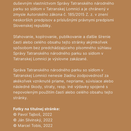
duševným vlastníctvom Správy Tatranského národného
parku so sídlom v Tatranskej Lomnici a je chránený v
zmysle Autorského zákona č. 185/2015 Z. z. v znení
neskorších predpisov a príslušnými právnymi predpismi
Slovenskej republiky.
Sťahovanie, kopírovanie, publikovanie a ďalšie šírenie
časti alebo celého obsahu tejto stránky akýmkoľvek
spôsobom bez predchádzajúceho písomného súhlasu
Správy Tatranského národného parku so sídlom v
Tatranskej Lomnici je výslovne zakázané.
Správa Tatranského národného parku so sídlom v
Tatranskej Lomnici nenesie žiadnu zodpovednosť za
akékoľvek vzniknuté priame, nepriame, súvisiace alebo
následné škody, straty, resp. iné výdavky spojené s
nepovoleným použitím časti alebo celého obsahu tejto
stránky.
Fotky na titulnej stránke:
© Pavol Tajboš, 2022
© Ján Slivinský, 2022
© Marcel Tobis, 2022