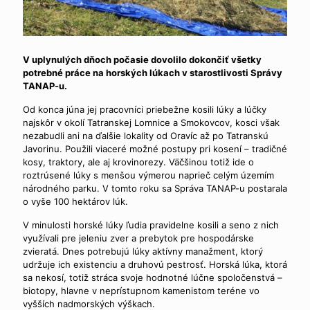
V uplynulých dňoch počasie dovolilo dokončiť všetky
potrebné práce na horských lúkach v starostlivosti Správy
TANAP-u.
Od konca júna jej pracovníci priebežne kosili lúky a lúčky
najskôr v okolí Tatranskej Lomnice a Smokovcov, kosci však
nezabudli ani na ďalšie lokality od Oravíc až po Tatranskú
Javorinu. Použili viaceré možné postupy pri kosení – tradičné
kosy, traktory, ale aj krovinorezy. Väčšinou totiž ide o
roztrúsené lúky s menšou výmerou naprieč celým územím
národného parku. V tomto roku sa Správa TANAP-u postarala
o vyše 100 hektárov lúk.
V minulosti horské lúky ľudia pravidelne kosili a seno z nich
využívali pre jeleniu zver a prebytok pre hospodárske
zvieratá. Dnes potrebujú lúky aktívny manažment, ktorý
udržuje ich existenciu a druhovú pestrosť. Horská lúka, ktorá
sa nekosí, totiž stráca svoje hodnotné lúčne spoločenstvá –
biotopy, hlavne v neprístupnom kamenistom teréne vo
vyšších nadmorských výškach.