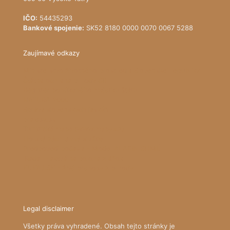
IČO:
54435293
Bankové spojenie:
SK52 8180 0000 0070 0067 5288
Zaujímavé odkazy
Ministerstvo životného prostredia Slovenskej republiky
Štátna ochrana prírody SR
Register ponúkaného majetku štátu
NATURA 2000
Správa slovenských jaskýň
pralesy.sk
Turistická mapa (www.mapy.cz)
Horská záchranná služba
Predpoveď počasia - Model ALADIN SHMÚ
iRadar - aktuálna poloha zrážok
KUKAJ.SK - živé prenosy z prírody
Legal disclaimer
Všetky práva vyhradené. Obsah tejto stránky je