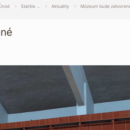
Úvod
Staršie …
Aktuality
Múzeum bude zatvoren
ené