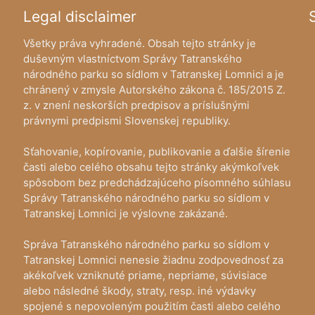
Legal disclaimer
Všetky práva vyhradené. Obsah tejto stránky je
duševným vlastníctvom Správy Tatranského
národného parku so sídlom v Tatranskej Lomnici a je
chránený v zmysle Autorského zákona č. 185/2015 Z.
z. v znení neskorších predpisov a príslušnými
právnymi predpismi Slovenskej republiky.
Sťahovanie, kopírovanie, publikovanie a ďalšie šírenie
časti alebo celého obsahu tejto stránky akýmkoľvek
spôsobom bez predchádzajúceho písomného súhlasu
Správy Tatranského národného parku so sídlom v
Tatranskej Lomnici je výslovne zakázané.
Správa Tatranského národného parku so sídlom v
Tatranskej Lomnici nenesie žiadnu zodpovednosť za
akékoľvek vzniknuté priame, nepriame, súvisiace
alebo následné škody, straty, resp. iné výdavky
spojené s nepovoleným použitím časti alebo celého