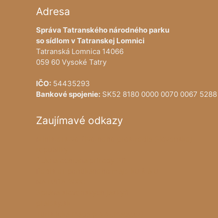
Adresa
Správa Tatranského národného parku
so sídlom v Tatranskej Lomnici
Tatranská Lomnica 14066
059 60 Vysoké Tatry
IČO:
54435293
Bankové spojenie:
SK52 8180 0000 0070 0067 5288
Zaujímavé odkazy
Ministerstvo životného prostredia Slovenskej
republiky
Štátna ochrana prírody SR
Register ponúkaného majetku štátu
NATURA 2000
Správa slovenských jaskýň
pralesy.sk
Turistická mapa (www.mapy.cz)