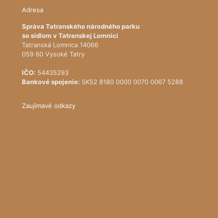
Adresa
Správa Tatranského národného parku
so sídlom v Tatranskej Lomnici
Tatranská Lomnica 14066
059 60 Vysoké Tatry
IČO:
54435293
Bankové spojenie:
SK52 8180 0000 0070 0067 5288
Zaujímavé odkazy
Ministerstvo životného prostredia Slovenskej republiky
Štátna ochrana prírody SR
Register ponúkaného majetku štátu
NATURA 2000
Správa slovenských jaskýň
pralesy.sk
Turistická mapa (www.mapy.cz)
Horská záchranná služba
Predpoveď počasia - Model ALADIN SHMÚ
iRadar - aktuálna poloha zrážok
KUKAJ.SK - živé prenosy z prírody