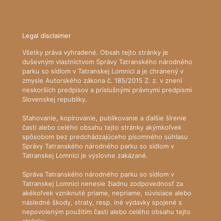
Legal disclaimer
Všetky práva vyhradené. Obsah tejto stránky je
duševným vlastníctvom Správy Tatranského národného
parku so sídlom v Tatranskej Lomnici a je chránený v
zmysle Autorského zákona č. 185/2015 Z. z. v znení
neskorších predpisov a príslušnými právnymi predpismi
Slovenskej republiky.
Sťahovanie, kopírovanie, publikovanie a ďalšie šírenie
časti alebo celého obsahu tejto stránky akýmkoľvek
spôsobom bez predchádzajúceho písomného súhlasu
Správy Tatranského národného parku so sídlom v
Tatranskej Lomnici je výslovne zakázané.
Správa Tatranského národného parku so sídlom v
Tatranskej Lomnici nenesie žiadnu zodpovednosť za
akékoľvek vzniknuté priame, nepriame, súvisiace alebo
následné škody, straty, resp. iné výdavky spojené s
nepovoleným použitím časti alebo celého obsahu tejto
stránky.