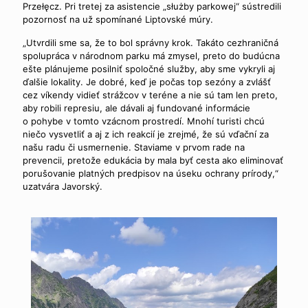
Przełęcz. Pri tretej za asistencie „służby parkowej“ sústredili
pozornosť na už spomínané Liptovské múry.
„Utvrdili sme sa, že to bol správny krok. Takáto cezhraničná
spolupráca v národnom parku má zmysel, preto do budúcna
ešte plánujeme posilniť spoločné služby, aby sme vykryli aj
ďalšie lokality. Je dobré, keď je počas top sezóny a zvlášť
cez víkendy vidieť strážcov v teréne a nie sú tam len preto,
aby robili represiu, ale dávali aj fundované informácie
o pohybe v tomto vzácnom prostredí. Mnohí turisti chcú
niečo vysvetliť a aj z ich reakcií je zrejmé, že sú vďační za
našu radu či usmernenie. Staviame v prvom rade na
prevencii, pretože edukácia by mala byť cesta ako eliminovať
porušovanie platných predpisov na úseku ochrany prírody,“
uzatvára Javorský.