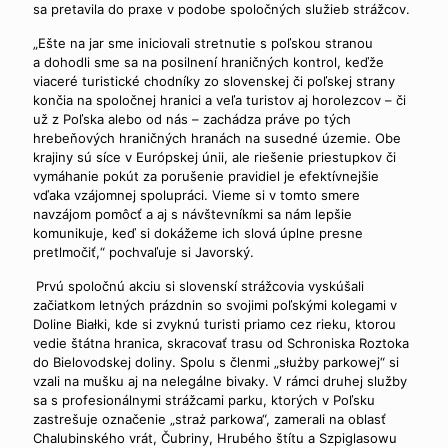
sa pretavila do praxe v podobe spoločných služieb strážcov.
„Ešte na jar sme iniciovali stretnutie s poľskou stranou
a dohodli sme sa na posilnení hraničných kontrol, keďže
viaceré turistické chodníky zo slovenskej či poľskej strany
končia na spoločnej hranici a veľa turistov aj horolezcov – či
už z Poľska alebo od nás – zachádza práve po tých
hrebeňových hraničných hranách na susedné územie. Obe
krajiny sú síce v Európskej únii, ale riešenie priestupkov či
vymáhanie pokút za porušenie pravidiel je efektívnejšie
vďaka vzájomnej spolupráci. Vieme si v tomto smere
navzájom pomôcť a aj s návštevníkmi sa nám lepšie
komunikuje, keď si dokážeme ich slová úplne presne
pretlmočiť,“ pochvaľuje si Javorský.
Prvú spoločnú akciu si slovenskí strážcovia vyskúšali
začiatkom letných prázdnin so svojimi poľskými kolegami v
Doline Białki, kde si zvyknú turisti priamo cez rieku, ktorou
vedie štátna hranica, skracovať trasu od Schroniska Roztoka
do Bielovodskej doliny. Spolu s členmi „służby parkowej“ si
vzali na mušku aj na nelegálne bivaky. V rámci druhej služby
sa s profesionálnymi strážcami parku, ktorých v Poľsku
zastrešuje označenie „straż parkowa“, zamerali na oblasť
Chalubinského vrát, Čubriny, Hrubého štítu a Szpiglasowu