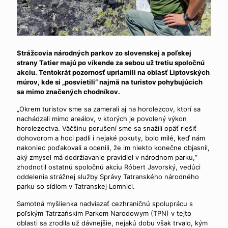
Strážcovia národných parkov zo slovenskej a poľskej
strany Tatier majú po víkende za sebou už tretiu spoločnú
akciu. Tentokrát pozornosť upriamili na oblasť Liptovských
múrov, kde si „posvietili“ najmä na turistov pohybujúcich
sa mimo značených chodníkov.
„Okrem turistov sme sa zamerali aj na horolezcov, ktorí sa
nachádzali mimo areálov, v ktorých je povolený výkon
horolezectva. Väčšinu porušení sme sa snažili opäť riešiť
dohovorom a hoci padli i nejaké pokuty, bolo milé, keď nám
nakoniec poďakovali a ocenili, že im niekto konečne objasnil,
aký zmysel má dodržiavanie pravidiel v národnom parku,“
zhodnotil ostatnú spoločnú akciu Róbert Javorský, vedúci
oddelenia strážnej služby Správy Tatranského národného
parku so sídlom v Tatranskej Lomnici.
Samotná myšlienka nadviazať cezhraničnú spoluprácu s
poľským Tatrzańskim Parkom Narodowym (TPN) v tejto
oblasti sa zrodila už dávnejšie, nejakú dobu však trvalo, kým