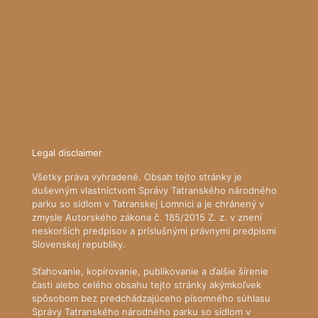
NATURA 2000
Správa slovenských jaskýň
pralesy.sk
Turistická mapa (www.mapy.cz)
Horská záchranná služba
Predpoveď počasia - Model ALADIN SHMÚ
iRadar - aktuálna poloha zrážok
KUKAJ.SK - živé prenosy z prírody
Legal disclaimer
Všetky práva vyhradené. Obsah tejto stránky je
duševným vlastníctvom Správy Tatranského národného
parku so sídlom v Tatranskej Lomnici a je chránený v
zmysle Autorského zákona č. 185/2015 Z. z. v znení
neskorších predpisov a príslušnými právnymi predpismi
Slovenskej republiky.
Sťahovanie, kopírovanie, publikovanie a ďalšie šírenie
časti alebo celého obsahu tejto stránky akýmkoľvek
spôsobom bez predchádzajúceho písomného súhlasu
Správy Tatranského národného parku so sídlom v