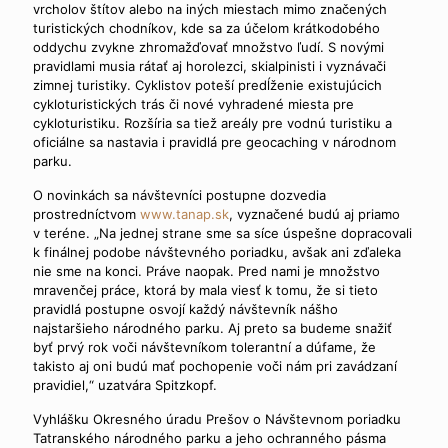
vrcholov štítov alebo na iných miestach mimo značených
turistických chodníkov, kde sa za účelom krátkodobého
oddychu zvykne zhromažďovať množstvo ľudí. S novými
pravidlami musia rátať aj horolezci, skialpinisti i vyznávači
zimnej turistiky. Cyklistov poteší predĺženie existujúcich
cykloturistických trás či nové vyhradené miesta pre
cykloturistiku. Rozšíria sa tiež areály pre vodnú turistiku a
oficiálne sa nastavia i pravidlá pre geocaching v národnom
parku.
O novinkách sa návštevníci postupne dozvedia
prostredníctvom
www.tanap.sk
, vyznačené budú aj priamo
v teréne. „Na jednej strane sme sa síce úspešne dopracovali
k finálnej podobe návštevného poriadku, avšak ani zďaleka
nie sme na konci. Práve naopak. Pred nami je množstvo
mravenčej práce, ktorá by mala viesť k tomu, že si tieto
pravidlá postupne osvojí každý návštevník nášho
najstaršieho národného parku. Aj preto sa budeme snažiť
byť prvý rok voči návštevníkom tolerantní a dúfame, že
takisto aj oni budú mať pochopenie voči nám pri zavádzaní
pravidiel,“ uzatvára Spitzkopf.
Vyhlášku Okresného úradu Prešov o Návštevnom poriadku
Tatranského národného parku a jeho ochranného pásma