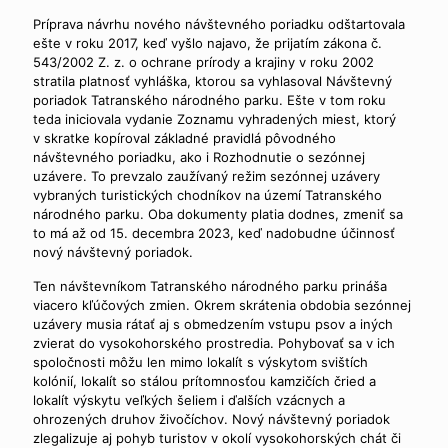
Príprava návrhu nového návštevného poriadku odštartovala
ešte v roku 2017, keď vyšlo najavo, že prijatím zákona č.
543/2002 Z. z. o ochrane prírody a krajiny v roku 2002
stratila platnosť vyhláška, ktorou sa vyhlasoval Návštevný
poriadok Tatranského národného parku. Ešte v tom roku
teda iniciovala vydanie Zoznamu vyhradených miest, ktorý
v skratke kopíroval základné pravidlá pôvodného
návštevného poriadku, ako i Rozhodnutie o sezónnej
uzávere. To prevzalo zaužívaný režim sezónnej uzávery
vybraných turistických chodníkov na území Tatranského
národného parku. Oba dokumenty platia dodnes, zmeniť sa
to má až od 15. decembra 2023, keď nadobudne účinnosť
nový návštevný poriadok.
Ten návštevníkom Tatranského národného parku prináša
viacero kľúčových zmien. Okrem skrátenia obdobia sezónnej
uzávery musia rátať aj s obmedzením vstupu psov a iných
zvierat do vysokohorského prostredia. Pohybovať sa v ich
spoločnosti môžu len mimo lokalít s výskytom svištích
kolónií, lokalít so stálou prítomnosťou kamzičích čried a
lokalít výskytu veľkých šeliem i ďalších vzácnych a
ohrozených druhov živočíchov. Nový návštevný poriadok
zlegalizuje aj pohyb turistov v okolí vysokohorských chát či