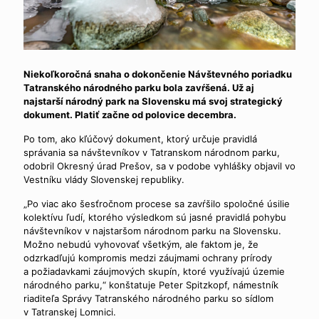
Niekoľkoročná snaha o dokončenie Návštevného poriadku
Tatranského národného parku bola zavŕšená. Už aj
najstarší národný park na Slovensku má svoj strategický
dokument. Platiť začne od polovice decembra.
Po tom, ako kľúčový dokument, ktorý určuje pravidlá
správania sa návštevníkov v Tatranskom národnom parku,
odobril Okresný úrad Prešov, sa v podobe vyhlášky objavil vo
Vestníku vlády Slovenskej republiky.
„Po viac ako šesťročnom procese sa zavŕšilo spoločné úsilie
kolektívu ľudí, ktorého výsledkom sú jasné pravidlá pohybu
návštevníkov v najstaršom národnom parku na Slovensku.
Možno nebudú vyhovovať všetkým, ale faktom je, že
odzrkadľujú kompromis medzi záujmami ochrany prírody
a požiadavkami záujmových skupín, ktoré využívajú územie
národného parku,“ konštatuje Peter Spitzkopf, námestník
riaditeľa Správy Tatranského národného parku so sídlom
v Tatranskej Lomnici.