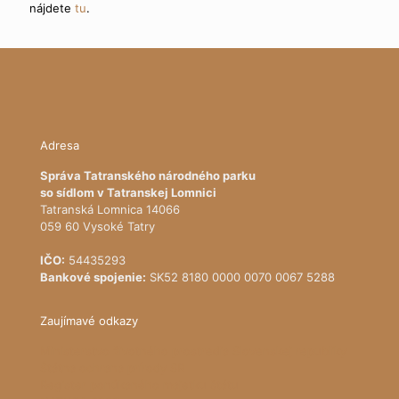
nájdete
tu
.
Adresa
Správa Tatranského národného parku
so sídlom v Tatranskej Lomnici
Tatranská Lomnica 14066
059 60 Vysoké Tatry
IČO:
54435293
Bankové spojenie:
SK52 8180 0000 0070 0067 5288
Zaujímavé odkazy
Ministerstvo životného prostredia Slovenskej republiky
Štátna ochrana prírody SR
Register ponúkaného majetku štátu