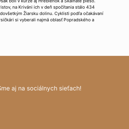
však boli v kurze aj Hrebienok a Skalnaté pleso.
stov, na Kriváni ich v deň spočítania stálo 434
redovšetkým Žiarsku dolinu. Cyklisti podľa očakávaní
sičkári si vyberali najmä oblasť Popradského a
Sme aj na sociálnych sieťach!