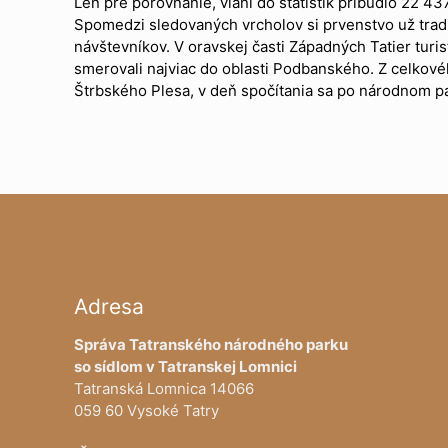
Len pre porovnanie, vlani do štatistík pribudlo 22 43
Spomedzi sledovaných vrcholov si prvenstvo už tradičn
návštevníkov. V oravskej časti Západných Tatier turis
smerovali najviac do oblasti Podbanského. Z celkovéh
Štrbského Plesa, v deň spočítania sa po národnom 
Adresa
Správa Tatranského národného parku
so sídlom v Tatranskej Lomnici
Tatranská Lomnica 14066
059 60 Vysoké Tatry