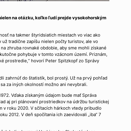
nielen na otázku, koľko ľudí prejde vysokohorským
osť na takmer štyridsiatich miestach vo viac ako
už tradične zapíšu nielen počty turistov, ale vo
ať na zhruba rovnaké obdobie, aby sme mohli získané
h skutočne pohybuje v tomto vzácnom území. Priznám,
ké prostredie,“ hovorí Peter Spitzkopf zo Správy
i zahrnúť do štatistík, bol prostý. Už na prvý pohľad
 sa za iných okolností možno ani nevybrali.
 1972. Vďaka získaným údajom bude mať Správa
ad aj pri plánovaní prostriedkov na údržbu turistickej
ím v roku 2020. V sčítacích hárkoch vtedy pribudlo
oku 2012. V deň spočítania ich zaevidovali „iba“ 7