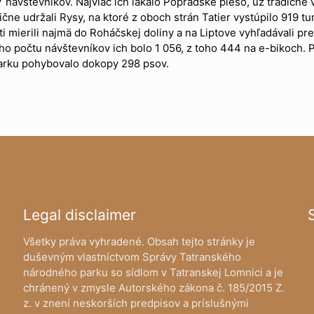
7 návštevníkov. Najviac ich lákalo Popradské pleso, už tradične 
e udržali Rysy, na ktoré z oboch strán Tatier vystúpilo 919 turi
ti mierili najmä do Roháčskej doliny a na Liptove vyhľadávali p
o počtu návštevníkov ich bolo 1 056, z toho 444 na e-bikoch. P
parku pohybovalo dokopy 298 psov.
Legal disclaimer
Všetky práva vyhradené. Obsah tejto stránky je
duševným vlastníctvom Správy Tatranského
národného parku so sídlom v Tatranskej Lomnici a je
chránený v zmysle Autorského zákona č. 185/2015 Z.
z. v znení neskorších predpisov a príslušnými