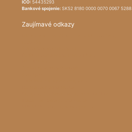
IČO:
54435293
Bankové spojenie:
SK52 8180 0000 0070 0067 5288
Zaujímavé odkazy
Ministerstvo životného prostredia Slovenskej
republiky
Štátna ochrana prírody SR
Register ponúkaného majetku štátu
NATURA 2000
Správa slovenských jaskýň
pralesy.sk
Turistická mapa (www.mapy.cz)
Horská záchranná služba
Predpoveď počasia - Model ALADIN SHMÚ
iRadar - aktuálna poloha zrážok
KUKAJ.SK - živé prenosy z prírody