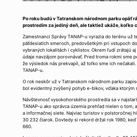
Po roku budú v Tatranskom národnom parku opäť rát
prostredím za jediný deň, ale taktiež ukáže, koľko
c
Zamestnanci Správy TANAP-u vyrazia do terénu už ten
päťdesiatich smeroch, predovšetkým pri vstupoch do do
vybraných lokalitách i cyklistov. Okrem ľudí zrátajú
údaje navzájom porovnávať. Pred troma rokmi sme pop
že výsledok nás prekvapil, až toľko sme ich nečakali
TANAP-u.
O rok neskôr už v Tatranskom národnom parku zapisoval
bol evidentný zvýšený pohyb e-bikov, vďaka ktorým sa
Návštevnosť vysokohorského prostredia sa v najsta
TANAP-u ako správca územia prehľad nielen o tom, aká 
a informačnej siete. Najviac turistov v polstoročnej 
30 232 čiarok. Dovtedy si rekord držal rok 1980, keď 
660.