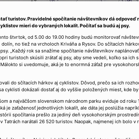
ať turistov. Pravidelné spočítanie návštevníkov dá odpoveď 
yklistov mieri do vybraných lokalít. Počítať sa budú aj psy.
to štvrtok, od 5.00 do 19.00 hodiny budú monitorovať návštevn
lín, no tiež na vrcholoch Kriváňa a Rysov. Do sčítacích hárkov 
 aj psy. „Každý rok sa snažíme spočítanie návštevníkov naplánov
ri turistoch skúsili zrátať aj psy, aby sme vedeli, koľko sa ic
. Málokto si uvedomuje, aká je to enormná záťaž pre vysokohors
i do sčítacích hárkov aj cyklistov. Dôvod, prečo sa ich rozhodl
 cyklisti dokázali dostať aj do vyššie položených miest, kde by
ršom a najväčšom slovenskom národnom parku eviduje od roku
je zaťaženosť jednotlivých lokalít, ale dáta jej poslúžia napríkl
histórii spočítania prešlo za jediný deň vysokohorským prostred
v Tatrách narátali 26 520 turistov. Naopak, najmenej ich bolo v r