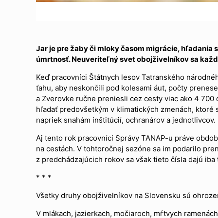
Jar je pre žaby či mloky časom migrácie, hľadania s
úmrtnosť. Neuveriteľný svet obojživelníkov sa každ
Keď pracovníci Štátnych lesov Tatranského národnéh
ťahu, aby neskončili pod kolesami áut, počty prenes
a Zverovke ručne preniesli cez cesty viac ako 4 700 o
hľadať predovšetkým v klimatických zmenách, ktoré 
napriek snahám inštitúcií, ochranárov a jednotlivcov.
Aj tento rok pracovníci Správy TANAP-u práve období
na cestách. V tohtoročnej sezóne sa im podarilo pre
z predchádzajúcich rokov sa však tieto čísla dajú iba
* * *
Všetky druhy obojživelníkov na Slovensku sú ohrozen
V mlákach, jazierkach, močiaroch, mŕtvych ramenách 