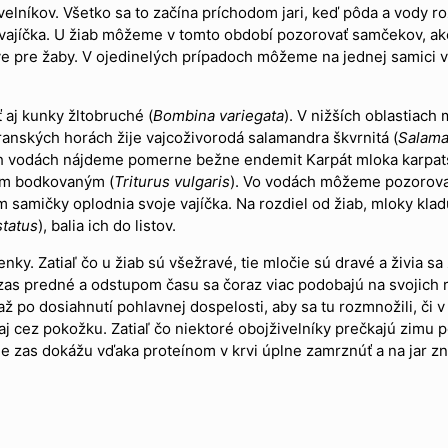
lníkov. Všetko sa to začína príchodom jari, keď pôda a vody ro
ajíčka. U žiab môžeme v tomto období pozorovať samčekov, ako 
 pre žaby. V ojedinelých prípadoch môžeme na jednej samici vid
 aj kunky žltobruché (
Bombina variegata
). V nižších oblastiach
tranských horách žije vajcoživorodá salamandra škvrnitá (
Salama
ch vodách nájdeme pomerne bežne endemit Karpát mloka karpat
kom bodkovaným (
Triturus vulgaris
). Vo vodách môžeme pozorova
 samičky oplodnia svoje vajíčka. Na rozdiel od žiab, mloky klad
status
), balia ich do listov.
ienky. Zatiaľ čo u žiab sú všežravé, tie mločie sú dravé a živi
as predné a odstupom času sa čoraz viac podobajú na svojich r
 po dosiahnutí pohlavnej dospelosti, aby sa tu rozmnožili, či v
aj cez pokožku. Zatiaľ čo niektoré obojživelníky prečkajú zimu p
ie zas dokážu vďaka proteínom v krvi úplne zamrznúť a na jar z