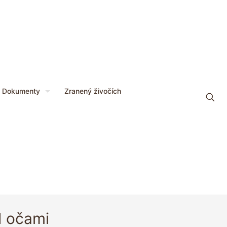
Dokumenty
Zranený živočích
d očami