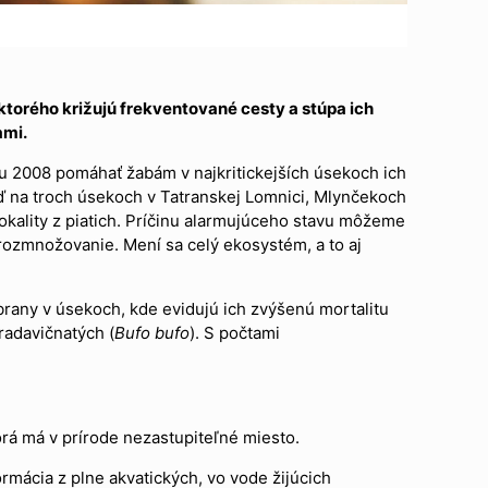
 ktorého križujú frekventované cesty a stúpa ich
ami.
u 2008 pomáhať žabám v najkritickejších úsekoch ich
eď na troch úsekoch v Tatranskej Lomnici, Mlynčekoch
 lokality z piatich. Príčinu alarmujúceho stavu môžeme
rozmnožovanie. Mení sa celý ekosystém, a to aj
brany v úsekoch, kde evidujú ich zvýšenú mortalitu
radavičnatých (
Bufo bufo
). S počtami
rá má v prírode nezastupiteľné miesto.
rmácia z plne akvatických, vo vode žijúcich