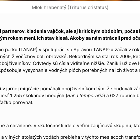
Mlok hrebenatý (Triturus cristatus)
i partnerov, kladenia vajíčok, ale aj kritickým obdobím, počas
ým rokom mení. Ich stav klesá. Akoby sa nám strácali pred oč
o parku (TANAP) v spolupráci so Správou TANAP-u začali v rok
ených živočíchov boli obrovské. Rekordným sa stal rok 2009, k
bojživelníkov. Odvtedy sú čísla viditeľne nižšie. Zanikli už dve
spôsobuje vysychanie vodných plôch potrebných na ich život a 
 v jarnej migrácie pomáhali obojživelníkom tým, že budovali zá
niesť 1 255 skokanov hnedých (
Rana temporaria
) a 627 ropúch b
 ťažko porovnať.
é a chránené. V skutočnosti ide o veľmi zaujímavú skupinu, kto
a v iných stojatých vodách prebieha v týchto mesiacoch transfo