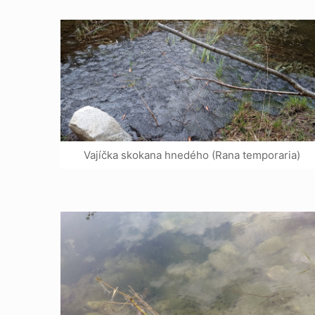
Vajíčka skokana hnedého (Rana temporaria)