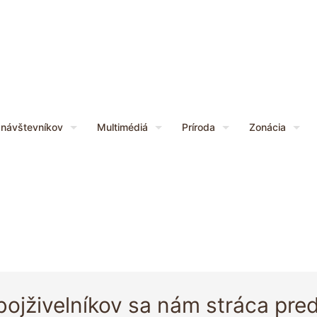
 návštevníkov
Multimédiá
Príroda
Zonácia
bojživelníkov sa nám stráca pre