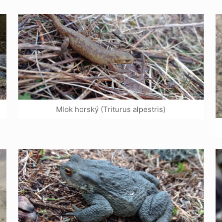
Mlok horský (Triturus alpestris)