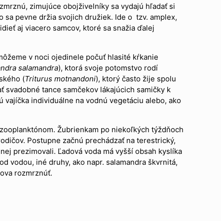
zmrznú, zimujúce obojživelníky sa vydajú hľadať si
sa pevne držia svojich družiek. Ide o tzv. amplex,
ieť aj viacero samcov, ktoré sa snažia ďalej
 môžeme v noci ojedinele počuť hlasité kŕkanie
ndra salamandra
), ktorá svoje potomstvo rodí
ského (
Triturus motnandoni
), ktorý často žije spolu
ť svadobné tance samčekov lákajúcich samičky k
ú vajíčka individuálne na vodnú vegetáciu alebo, ako
a sa zooplanktónom. Žubrienkam po niekoľkých týždňoch
odičov. Postupne začnú prechádzať na terestrický,
 nej prezimovali. Ľadová voda má vyšší obsah kyslíka
od vodou, iné druhy, ako napr. salamandra škvrnitá,
nova rozmrznúť.