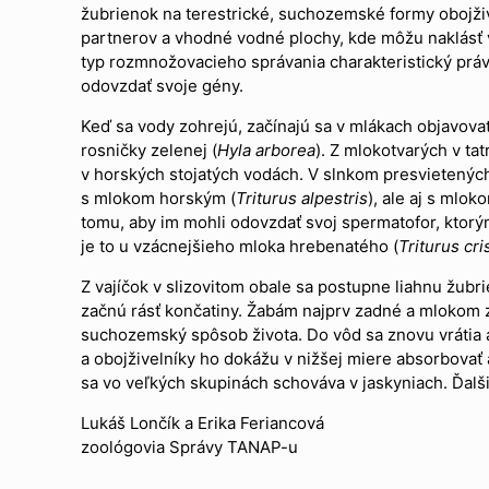
žubrienok na terestrické, suchozemské formy obojžive
partnerov a vhodné vodné plochy, kde môžu naklásť v
typ rozmnožovacieho správania charakteristický práve
odovzdať svoje gény.
Keď sa vody zohrejú, začínajú sa v mlákach objavovať
rosničky zelenej (
Hyla arborea
). Z mlokotvarých v ta
v horských stojatých vodách. V slnkom presvietený
s mlokom horským (
Triturus alpestris
), ale aj s mlo
tomu, aby im mohli odovzdať svoj spermatofor, ktorým
je to u vzácnejšieho mloka hrebenatého (
Triturus cri
Z vajíčok v slizovitom obale sa postupne liahnu žubr
začnú rásť končatiny. Žabám najprv zadné a mlokom z
suchozemský spôsob života. Do vôd sa znovu vrátia až
a obojživelníky ho dokážu v nižšej miere absorbovať 
sa vo veľkých skupinách schováva v jaskyniach. Ďalš
Lukáš Lončík a Erika Feriancová
zoológovia Správy TANAP-u