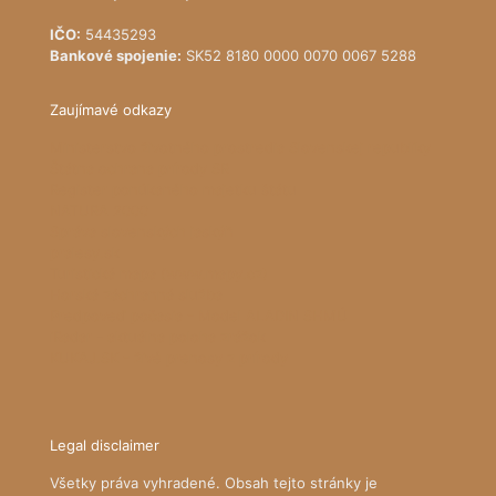
IČO:
54435293
Bankové spojenie:
SK52 8180 0000 0070 0067 5288
Zaujímavé odkazy
Ministerstvo životného prostredia Slovenskej republiky
Štátna ochrana prírody SR
Register ponúkaného majetku štátu
NATURA 2000
Správa slovenských jaskýň
pralesy.sk
Turistická mapa (www.mapy.cz)
Horská záchranná služba
Predpoveď počasia - Model ALADIN SHMÚ
iRadar - aktuálna poloha zrážok
KUKAJ.SK - živé prenosy z prírody
Legal disclaimer
Všetky práva vyhradené. Obsah tejto stránky je