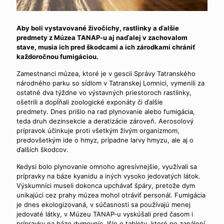
Aby boli vystavované živočíchy, rastlinky a ďalšie
predmety z Múzea TANAP-u aj naďalej v zachovalom
stave, musia ich pred škodcami a ich zárodkami chrániť
každoročnou fumigáciou.
Zamestnanci múzea, ktoré je v gescii Správy Tatranského
národného parku so sídlom v Tatranskej Lomnici, vymenili za
ostatné dva týždne vo výstavných priestoroch rastlinky,
ošetrili a dopĺňali zoologické exponáty či ďalšie
predmety. Dnes prišlo na rad plynovanie alebo fumigácia,
teda druh dezinsekcie a deratizácie zároveň. Aerosolový
prípravok účinkuje proti všetkým živým organizmom,
predovšetkým ide o hmyz, prípadne larvy hmyzu, ale aj o
ďalších škodcov.
Kedysi bolo plynovanie omnoho agresívnejšie, využívali sa
prípravky na báze kyanidu a iných vysoko jedovatých látok.
Výskumníci museli dokonca upchávať špáry, pretože dym
unikajúci cez prahy múzea mohol otráviť personál. Fumigácia
je dnes ekologizovaná, v súčasnosti sa používajú menej
jedovaté látky, v Múzeu TANAP-u vyskúšali pred časom i
prípravky na báze dymovníc. Išlo o tablety, ktoré po zapálení