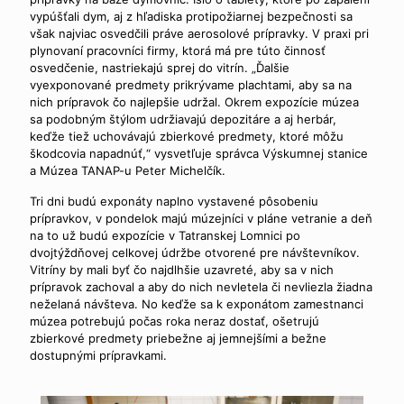
vypúšťali dym, aj z hľadiska protipožiarnej bezpečnosti sa
však najviac osvedčili práve aerosolové prípravky. V praxi pri
plynovaní pracovníci firmy, ktorá má pre túto činnosť
osvedčenie, nastriekajú sprej do vitrín. „Ďalšie
vyexponované predmety prikrývame plachtami, aby sa na
nich prípravok čo najlepšie udržal. Okrem expozície múzea
sa podobným štýlom udržiavajú depozitáre a aj herbár,
keďže tiež uchovávajú zbierkové predmety, ktoré môžu
škodcovia napadnúť,“ vysvetľuje správca Výskumnej stanice
a Múzea TANAP-u Peter Michelčík.
Tri dni budú exponáty naplno vystavené pôsobeniu
prípravkov, v pondelok majú múzejníci v pláne vetranie a deň
na to už budú expozície v Tatranskej Lomnici po
dvojtýždňovej celkovej údržbe otvorené pre návštevníkov.
Vitríny by mali byť čo najdlhšie uzavreté, aby sa v nich
prípravok zachoval a aby do nich nevletela či nevliezla žiadna
neželaná návšteva. No keďže sa k exponátom zamestnanci
múzea potrebujú počas roka neraz dostať, ošetrujú
zbierkové predmety priebežne aj jemnejšími a bežne
dostupnými prípravkami.