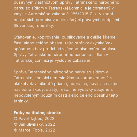
duševným vlastníctvom Správy Tatranského národného
parku so sídlom v Tatranskej Lomnici a je chránený v
zmysle Autorského zákona č. 185/2015 Z. z. v znení
neskorších predpisov a príslušnými právnymi predpismi
Slovenskej republiky.
Sťahovanie, kopírovanie, publikovanie a ďalšie šírenie
časti alebo celého obsahu tejto stránky akýmkoľvek
spôsobom bez predchádzajúceho písomného súhlasu
Správy Tatranského národného parku so sídlom v
Tatranskej Lomnici je výslovne zakázané.
Správa Tatranského národného parku so sídlom v
Tatranskej Lomnici nenesie žiadnu zodpovednosť za
akékoľvek vzniknuté priame, nepriame, súvisiace alebo
následné škody, straty, resp. iné výdavky spojené s
nepovoleným použitím časti alebo celého obsahu tejto
stránky.
Fotky na titulnej stránke:
© Pavol Tajboš, 2022
© Ján Slivinský, 2022
© Marcel Tobis, 2022