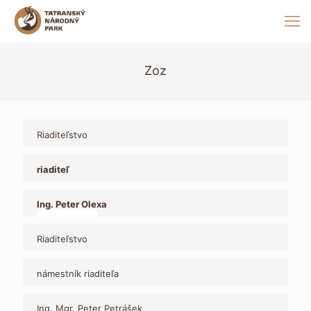
Zoz
Riaditeľstvo
riaditeľ
Ing. Peter Olexa
kontakt:
+421 52 478 0350
peter.olexa@tanap.sk
Riaditeľstvo
námestník riaditeľa
Ing. Mgr. Peter Petrášek