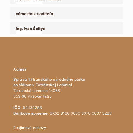
kontakt:
+421 903 987 587
peter.petrasek@tanap.sk
námestník riaditeľa
Ing. Ivan Šoltys
kontakt:
+421 905 266 957
ivan.soltys@tanap.sk
Adresa
Správa Tatranského národného parku
so sídlom v Tatranskej Lomnici
Tatranská Lomnica 14066
059 60 Vysoké Tatry
IČO:
54435293
Bankové spojenie:
SK52 8180 0000 0070 0067 5288
Zaujímavé odkazy