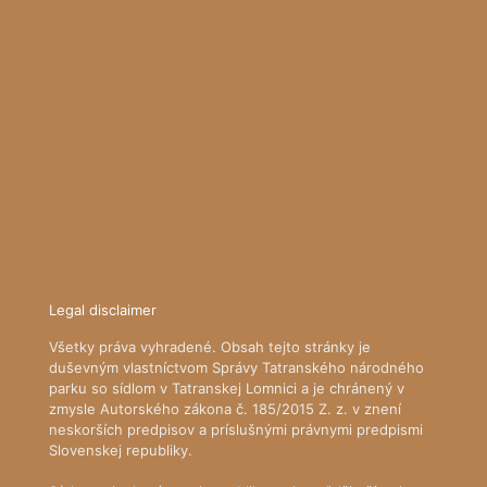
Ministerstvo životného prostredia Slovenskej republiky
Štátna ochrana prírody SR
Register ponúkaného majetku štátu
NATURA 2000
Správa slovenských jaskýň
pralesy.sk
Turistická mapa (www.mapy.cz)
Horská záchranná služba
Predpoveď počasia - Model ALADIN SHMÚ
iRadar - aktuálna poloha zrážok
KUKAJ.SK - živé prenosy z prírody
Legal disclaimer
Všetky práva vyhradené. Obsah tejto stránky je
duševným vlastníctvom Správy Tatranského národného
parku so sídlom v Tatranskej Lomnici a je chránený v
zmysle Autorského zákona č. 185/2015 Z. z. v znení
neskorších predpisov a príslušnými právnymi predpismi
Slovenskej republiky.