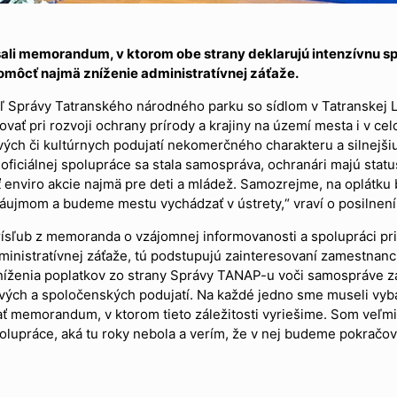
li memorandum, v ktorom obe strany deklarujú intenzívnu spo
pomôcť najmä zníženie administratívnej záťaže.
teľ Správy Tatranského národného parku so sídlom v Tatranskej
ovať pri rozvoji ochrany prírody a krajiny na území mesta i v 
ých či kultúrnych podujatí nekomerčného charakteru a silnejšiu 
iciálnej spolupráce sa stala samospráva, ochranári majú status
viro akcie najmä pre deti a mládež. Samozrejme, na oplátku b
ujmom a budeme mestu vychádzať v ústrety,“ vraví o posilnen
rísľub z memoranda o vzájomnej informovanosti a spolupráci pri 
inistratívnej záťaže, tú podstupujú zainteresovaní zamestnanci
íženia poplatkov zo strany Správy TANAP-u voči samospráve za
ových a spoločenských podujatí. Na každé jedno sme museli vyba
ať memorandum, v ktorom tieto záležitosti vyriešime. Som veľmi
polupráce, aká tu roky nebola a verím, že v nej budeme pokračo