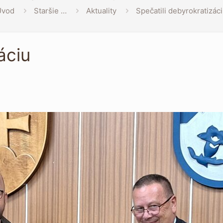
Úvod
Staršie …
Aktuality
Spečatili debyrokratizác
áciu