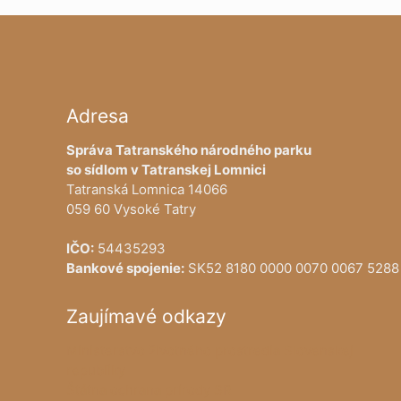
Adresa
Správa Tatranského národného parku
so sídlom v Tatranskej Lomnici
Tatranská Lomnica 14066
059 60 Vysoké Tatry
IČO:
54435293
Bankové spojenie:
SK52 8180 0000 0070 0067 5288
Zaujímavé odkazy
Ministerstvo životného prostredia Slovenskej
republiky
Štátna ochrana prírody SR