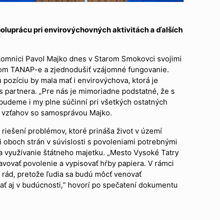
luprácu pri envirovýchovných aktivitách a ďalších
 Lomnici Pavol Majko dnes v Starom Smokovci svojimi
celom TANAP-e a zjednodušiť vzájomné fungovanie.
pozíciu by mala mať i envirovýchova, ktorá je
 partnera. „Pre nás je mimoriadne podstatné, že s
udeme i my plne súčinní pri všetkých ostatných
í vzťahov so samosprávou Majko.
riešení problémov, ktoré prináša život v území
 oboch strán v súvislosti s povoleniami potrebnými
 využívanie štátneho majetku. „Mesto Vysoké Tatry
vovať povolenie a vypisovať hŕby papiera. V rámci
 rád, pretože ľudia sa budú môcť venovať
vať aj v budúcnosti,“ hovorí po spečatení dokumentu