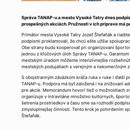
Správa TANAP-u a mesto Vysoké Tatry dnes podpísa
prospešných akciách. Pružnosti v ich príprave má 
Primátor mesta Vysoké Tatry Jozef Štefaňák a riadi
podpismi proklamovali, že chcú ešte užšie spoluprac
Obe strany budú kooperovať pri organizovaní športov
jednou z kľúčových úloh Správy TANAP-u. Garantom of
mestským úradom môžeme intenzívnejšie rozbehnúť en
mestských podujatiach s verejným a nekomerčným zá
S obojstranným záväzkom kráča ruka v ruke i ďalší p
TANAP-u. Podpora má byť založená i na znižovaní adm
pre akcie. Memorandum hovorí tiež o možnostiach zn
organizuje v intraviláne množstvo kultúrnych, šport
šetrenia prostriedkov a času sme sa rozhodli podpís
zmysluplnejšej činnosti. Tento krok je potvrdením s
Štefaňák.